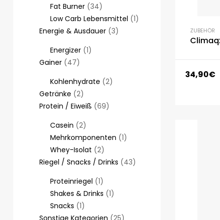
Fat Burner
34
Low Carb Lebensmittel
1
Energie & Ausdauer
3
ZUBEHÖR
Climaqx
Energizer
1
Gainer
47
34,90
€
Kohlenhydrate
2
Getränke
2
Protein / Eiweiß
69
Casein
2
Mehrkomponenten
1
Whey-Isolat
2
Riegel / Snacks / Drinks
43
Proteinriegel
1
Shakes & Drinks
1
Snacks
1
Sonstige Kategorien
25