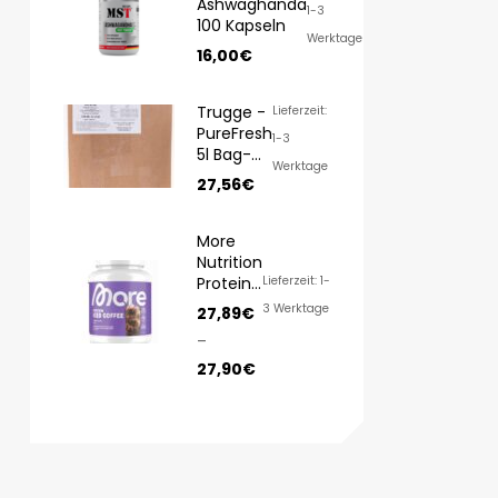
Ashwaghanda
1-3
100 Kapseln
Werktage
16,00
€
Trugge -
Lieferzeit:
PureFresh
1-3
5l Bag-
Werktage
in-Box
27,56
€
More
Nutrition
Protein
Lieferzeit: 1-
Iced
3 Werktage
27,89
€
COFFEE
–
500g
27,90
€