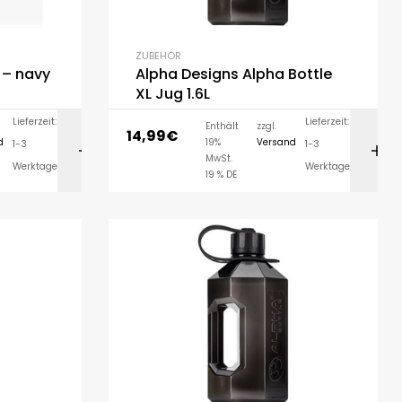
ZUBEHÖR
 – navy
Alpha Designs Alpha Bottle
XL Jug 1.6L
Lieferzeit:
Lieferzeit:
Enthält
zzgl.
14,99
€
d
19%
Versand
1-3
1-3
LEN
AUSFÜHRUNG WÄHLEN
MwSt.
Werktage
Werktage
19 % DE