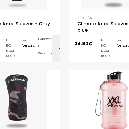
ZUBEHÖR
 Knee Sleeves – Grey
Climaqx Knee Sleeves
blue
Lieferzeit:
Enthält
zzgl.
Enthält
zzgl.
34,90
€
19%
Versand
19%
Versan
1-3
AUSFÜHRUNG WÄH
MwSt.
MwSt.
Werktage
19 % DE
19 % DE