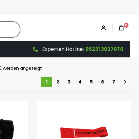
0
Experten Hotline:
05231 3037070
80 werden angezeigt
1
2
3
4
5
6
7