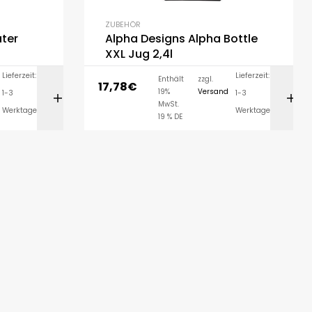
ZUBEHÖR
ater
Alpha Designs Alpha Bottle
XXL Jug 2,4l
Lieferzeit:
Lieferzeit:
Enthält
zzgl.
17,78
€
19%
Versand
1-3
1-3
LEN
AUSFÜHRUNG WÄHLEN
MwSt.
Werktage
Werktage
19 % DE