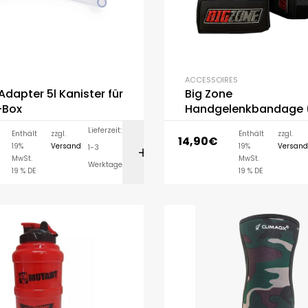
ACCESSOIRES
Adapter 5l Kanister für
Big Zone
-Box
Handgelenkbandage 
Lieferzeit:
Enthält
zzgl.
Enthält
zzgl.
14,90
€
19%
Versand
19%
Versand
1-3
IN DEN WARENK
MwSt.
MwSt.
Werktage
19 % DE
19 % DE