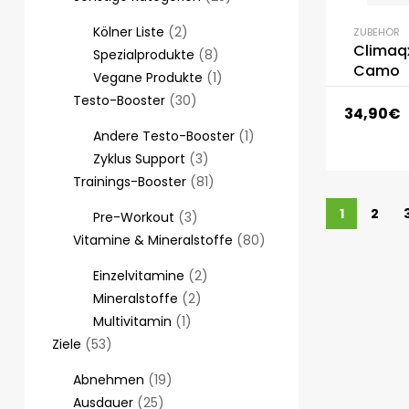
Kölner Liste
2
ZUBEHÖR
Climaq
Spezialprodukte
8
Camo
Vegane Produkte
1
Testo-Booster
30
34,90
€
Andere Testo-Booster
1
Zyklus Support
3
Trainings-Booster
81
1
2
Pre-Workout
3
Vitamine & Mineralstoffe
80
Einzelvitamine
2
Mineralstoffe
2
Multivitamin
1
Ziele
53
Abnehmen
19
Ausdauer
25