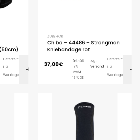
ZUBEHÖR
Chiba – 44486 – Strongman
(50cm)
Kniebandage rot
Lieferzeit:
Lieferzeit:
Enthält
zzgl.
37,00
€
19%
Versand
1-3
1-3
ORB
IN DEN WARENKORB
MwSt.
Werktage
Werktage
19 % DE