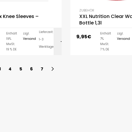
ZUBEHÖR
x Knee Sleeves –
XXL Nutrition Clear W
Bottle 1,3l
Lieferzeit:
Enthält
zzgl.
Enthält
zzgl.
9,95
€
19%
Versand
7%
Versand
1-3
AUSFÜHRUNG WÄH
MwSt.
MwSt.
Werktage
19 % DE
7 % DE
3
4
5
6
7