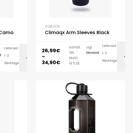
ZUBEHÖR
 Camo
Climaqx Arm Sleeves Black
Lieferzeit:
Enthält
zzgl.
Lieferzeit:
26,99
€
19%
Versand
1-3
d
–
1-3
ORB
AUSFÜHRUNG WÄHLEN
MwSt.
Werktage
34,90
€
Werktage
19 % DE