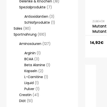
Gelenke & Knochen
18
Spezialprodukte
7
Antioxidantien
3
ZUBEHÖR
Schlafprodukte
1
Mutant Me
Sales
90
Mutant 
Sportnahrung
610
14,92
€
Aminosäuren
127
Arginin
1
BCAA
3
Beta Alanine
1
Kapseln
2
L-Carnitine
1
Liquid
1
Pulver
1
Creatin
41
Diät
51