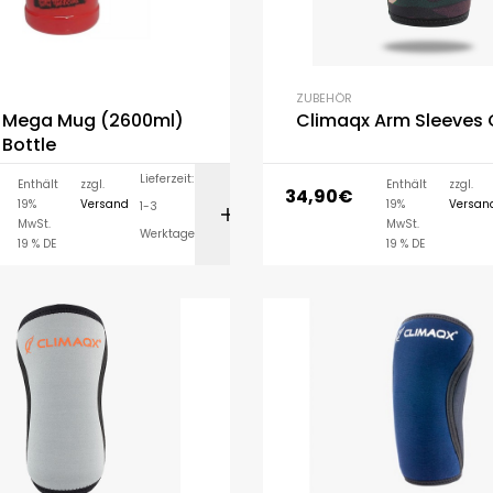
ZUBEHÖR
ga Mug (2600ml)
Climaqx Arm Sleeves
Bottle
Lieferzeit:
Enthält
zzgl.
Enthält
zzgl.
34,90
€
19%
Versand
19%
Versan
1-3
IN DEN WARENK
MwSt.
MwSt.
Werktage
19 % DE
19 % DE