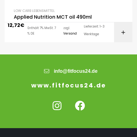
LOW CARB LEBENSMITTEL
Applied Nutrition MCT oil 490ml
12,72
€
Lieferzeit: 1-3
Enthält 7% MwSt. 7
zzgl.
% DE
Versand
Werktage
info@fitfocus24.de
www.fitfocus24.de