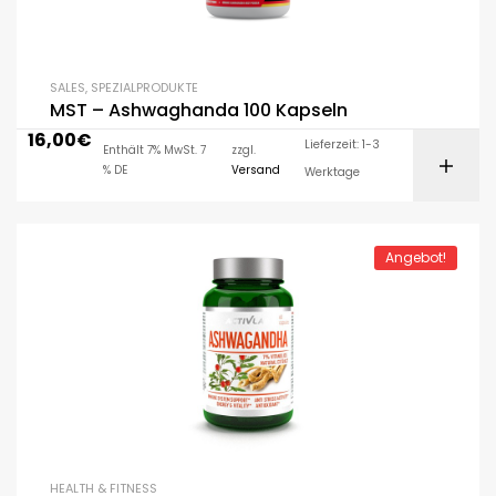
SALES
,
SPEZIALPRODUKTE
MST – Ashwaghanda 100 Kapseln
16,00
€
Lieferzeit: 1-3
Enthält 7% MwSt. 7
zzgl.
% DE
Versand
Werktage
Angebot!
HEALTH & FITNESS