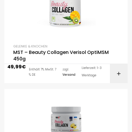
GELENKE & KNOCHEN
MST – Beauty Collagen Verisol OptiMSM
450g
49,99
€
Lieferzeit: 1-3
Enthält 7% MwSt. 7
zzgl.
% DE
Versand
Werktage