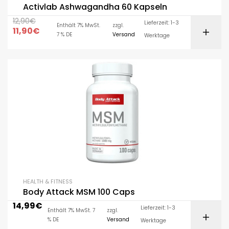
Activlab Ashwagandha 60 Kapseln
12,90
€
Lieferzeit: 1-3
Enthält 7% MwSt.
zzgl.
11,90
€
7 % DE
Versand
Werktage
HEALTH & FITNESS
Body Attack MSM 100 Caps
14,99
€
Lieferzeit: 1-3
Enthält 7% MwSt. 7
zzgl.
% DE
Versand
Werktage