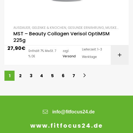
AUSDAUER
,
GELENKE & KNOCHEN
,
GESUNDE ERNÄHRUNG
,
MUSKELAUFBAU
,
MST – Beauty Collagen Verisol OptiMSM
225g
27,90
€
Lieferzeit: 1-3
Enthält 7% MwSt. 7
zzgl.
% DE
Versand
Werktage
1
2
3
4
5
6
7
info@fitfocus24.de
www.fitfocus24.de