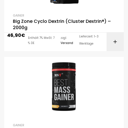
GAINER
Big Zone Cyclo Dextrin (Cluster Dextrin®) –
2000g
46,90
€
Lieferzeit: 1-3
Enthält 7% MwSt. 7
zzgl.
% DE
Versand
Werktage
GAINER