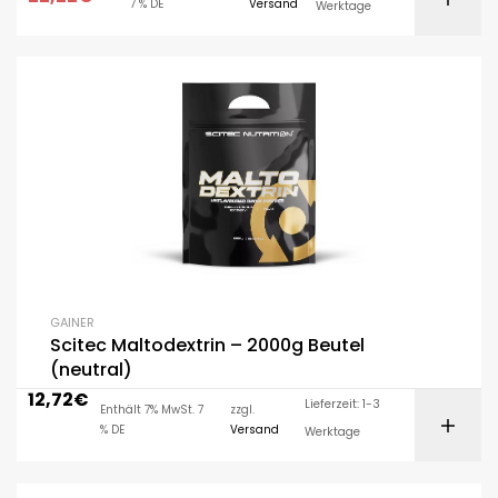
7 % DE
Versand
Werktage
GAINER
Scitec Maltodextrin – 2000g Beutel
(neutral)
12,72
€
Lieferzeit: 1-3
Enthält 7% MwSt. 7
zzgl.
% DE
Versand
Werktage