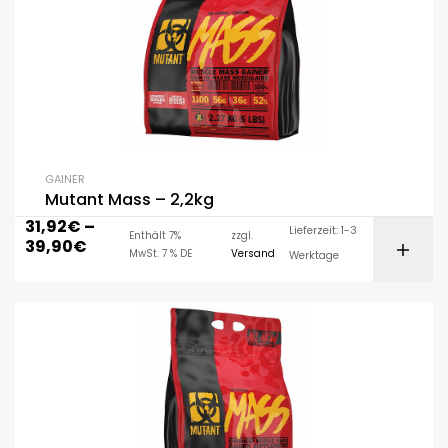
GAINER
Mutant Mass – 2,2kg
31,92
€
–
Lieferzeit: 1-3
Enthält 7%
zzgl.
39,90
€
MwSt. 7 % DE
Versand
Werktage