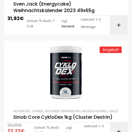
Sven Jack (Energycake)
Weihnachtskalender 2023 49x65g
31,92
€
Lieferzeit: 1-3
Enthält 7% MwSt. 7
zzgl.
% DE
Versand
Werktage
Angebot!
AUSDAUER
,
GAINER
,
GESUNDE ERNÄHRUNG
,
MUSKELAUFBAU
,
SALES
Sinob Core CykloDex 1kg (Cluster Dextrin)
29,99
€
Lieferzeit: 1-3
Enthält 7% MwSt.
zzgl.
22,22
€