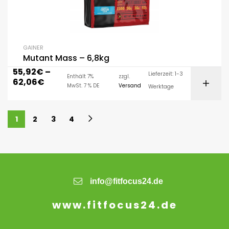
GAINER
Mutant Mass – 6,8kg
55,92
€
–
Lieferzeit: 1-3
Enthält 7%
zzgl.
62,06
€
MwSt. 7 % DE
Versand
Werktage
1
2
3
4
info@fitfocus24.de
www.fitfocus24.de