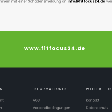
achhinein mit einer Schadensmeldung an
info@fitfocus24.de
wen
www.fitfocus24.de
KS
INFORMATIONEN
WEITERE LI
nt
AGB
Kontakt
en
Versandbedingungen
Datenschutz