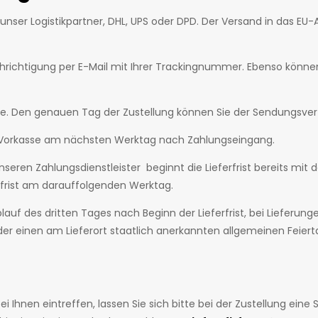
unser Logistikpartner, DHL, UPS oder DPD. Der Versand in das EU-
hrichtigung per E-Mail mit Ihrer Trackingnummer. Ebenso können
tage. Den genauen Tag der Zustellung können Sie der Sendungsv
der Vorkasse am nächsten Werktag nach Zahlungseingang.
seren Zahlungsdienstleister beginnt die Lieferfrist bereits mit d
ferfrist am darauffolgenden Werktag.
lauf des dritten Tages nach Beginn der Lieferfrist, bei Lieferun
er einen am Lieferort staatlich anerkannten allgemeinen Feiertag,
bei Ihnen eintreffen, lassen Sie sich bitte bei der Zustellung e