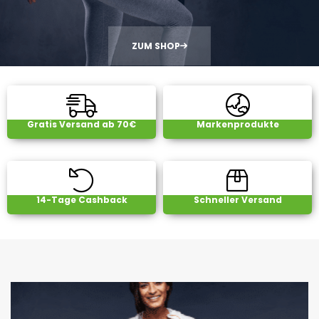
ZUM SHOP
Gratis Versand ab 70€
Markenprodukte
14-Tage Cashback
Schneller Versand