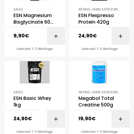
SALES
ARTIKEL OHNE KATEGORIE
,
ESN Magnesium
ESN Flexpresso
SALES
Bisglycinate 60
Protein 420g
Kapseln
9,90
€
24,90
€
Lieferzeit: 1-3 Werktage
Lieferzeit: 1-3 Werktage
SALES
ARTIKEL OHNE KATEGORIE
,
ESN Basic Whey
Megabol Total
SALES
1kg
Creatine 500g
24,90
€
19,90
€
Lieferzeit: 1-3 Werktage
Lieferzeit: 1-3 Werktage