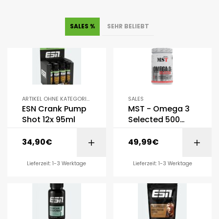
SALES %
SEHR BELIEBT
ARTIKEL OHNE KATEGORIE
,
SALES
ESN Crank Pump
MST - Omega 3
SALES
Shot 12x 95ml
Selected 500
Kapseln
34,90
€
49,99
€
Lieferzeit: 1-3 Werktage
Lieferzeit: 1-3 Werktage