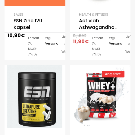
SALES
HEALTH & FITNESS
ESN Zinc 120
Activlab
Kapsel
Ashwagandha
60 Kapseln
10,90
€
12,90
€
Lieferzeit:
Lieferz
Enthält
zzgl.
Enthält
zzgl.
11,90
€
7%
Versand
7%
Versand
1-3
1-3
MwSt.
MwSt.
Werktage
Werkt
7 % DE
7 % DE
Angebot!