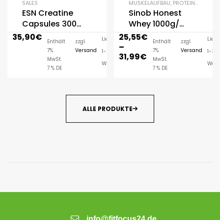
SALES
MUSKELAUFBAU
,
PROTEIN / EIWEISS
ESN Creatine
Sinob Honest
Capsules 300
Whey 1000g/
Kapsel
820g
35,90
€
25,55
€
Lieferzeit:
Liefe
Enthält
zzgl.
Enthält
zzgl.
–
7%
Versand
7%
Versand
1-3
1-3
31,99
€
MwSt.
MwSt.
Werktage
Werk
7 % DE
7 % DE
ALLE PRODUKTE
info@fitfocus24.de