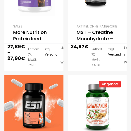
SALES
ARTIKEL OHNE KATEGORIE
More Nutrition
MST – Creatine
Protein Iced
Monohydrate –
COFFEE 500g
300 Kapseln
27,89
€
34,67
€
Lieferzeit:
Liefe
Enthält
zzgl.
Enthält
zzgl.
–
7%
Versand
7%
Versand
1-3
1-3
27,90
€
MwSt.
MwSt.
Werktage
Wer
7 % DE
7 % DE
Angebot!