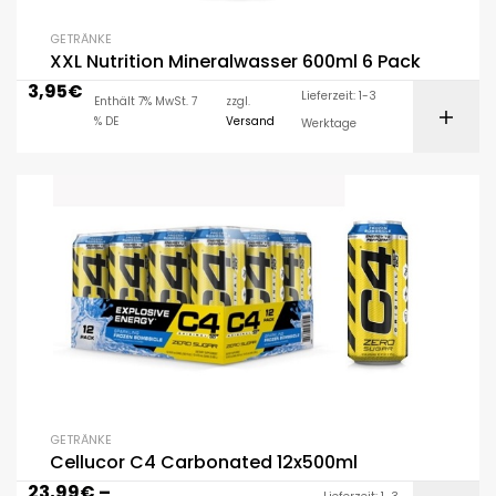
GETRÄNKE
XXL Nutrition Mineralwasser 600ml 6 Pack
3,95
€
Lieferzeit: 1-3
Enthält 7% MwSt. 7
zzgl.
% DE
Versand
Werktage
GETRÄNKE
Cellucor C4 Carbonated 12x500ml
23,99
€
–