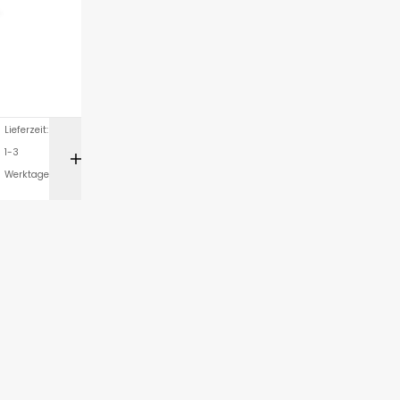
Lieferzeit:
1-3
ORB
IN DEN WARENKORB
Werktage