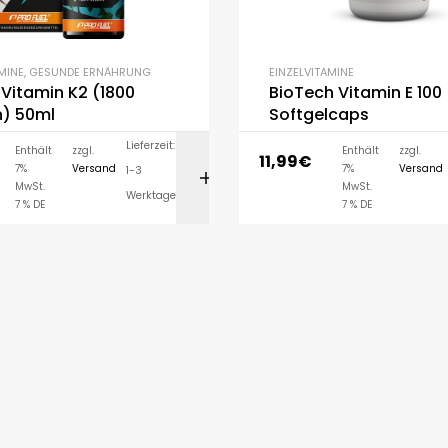
MINE
,
GESUNDE ERNÄHRUNG
EINZELVITAMINE
 Vitamin K2 (1800
BioTech Vitamin E 100
n) 50ml
Softgelcaps
Lieferzeit:
Enthält
zzgl.
Enthält
zzgl.
11,99
€
7%
Versand
7%
Versand
1-3
IN DEN WARENK
MwSt.
MwSt.
Werktage
7 % DE
7 % DE