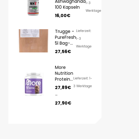
Ashwaghanda
1-3
100 Kapseln
Werktage
16,00
€
Trugge -
Lieferzeit:
PureFresh
1-3
5l Bag-
Werktage
in-Box
27,56
€
More
Nutrition
Protein
Lieferzeit: 1-
Iced
3 Werktage
27,89
€
COFFEE
–
500g
27,90
€