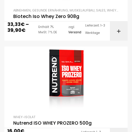
ABNEHMEN
,
GESUNDE ERNÄHRUNG
,
MUSKELAUFBAU
,
SALES
,
WHEY-ISOLAT
,
Biotech Iso Whey Zero 908g
33,33
€
–
Lieferzeit: 1-3
Enthält 7%
zzgl.
39,90
€
MwSt. 7 % DE
Versand
Werktage
WHEY-ISOLAT
Nutrend ISO WHEY PROZERO 500g
16,00
€