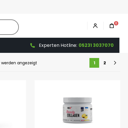
0
Experten Hotline:
05231 3037070
18 werden angezeigt
1
2