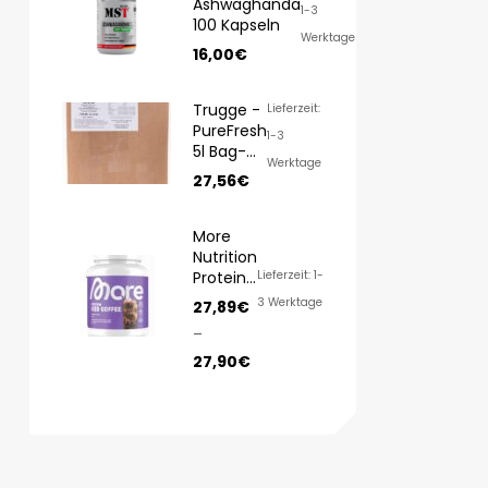
Ashwaghanda
1-3
100 Kapseln
Werktage
16,00
€
Trugge -
Lieferzeit:
PureFresh
1-3
5l Bag-
Werktage
in-Box
27,56
€
More
Nutrition
Protein
Lieferzeit: 1-
Iced
3 Werktage
27,89
€
COFFEE
–
500g
27,90
€