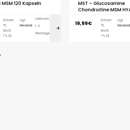
i MSM 120 Kapseln
MST – Glucosamine
Chondroitine MSM HYALURON
– 90 Tabletten
Lieferzeit:
Enthält
zzgl.
Enthält
zzgl.
19,99
€
7%
Versand
7%
Versand
1-3
IN DEN WARENK
MwSt.
MwSt.
Werktage
7 % DE
7 % DE