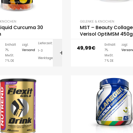
& KNOCHEN
GELENKE & KNOCHEN
Liquid Curcuma 30
MST – Beauty Collag
n
Verisol OptiMSM 450g
Lieferzeit:
Enthält
zzgl.
Enthält
zzgl.
49,99
€
7%
Versand
7%
Versan
1-3
IN DEN WARENK
MwSt.
MwSt.
Werktage
7 % DE
7 % DE