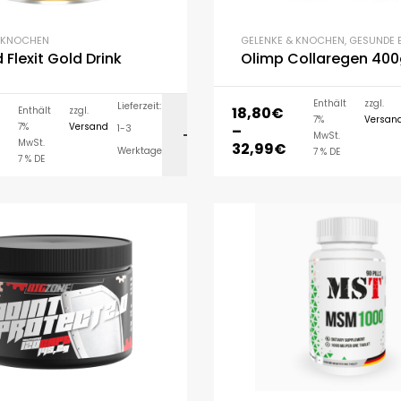
& KNOCHEN
GELENKE & KNOCHEN
,
GESUNDE 
 Flexit Gold Drink
Olimp Collaregen 40
Enthält
zzgl.
Lieferzeit:
18,80
€
Enthält
zzgl.
7%
Versan
7%
Versand
–
1-3
AUSFÜHRUNG WÄH
MwSt.
MwSt.
32,99
€
Werktage
7 % DE
7 % DE