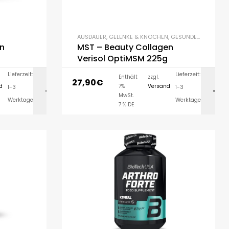
AUSDAUER
,
GELENKE & KNOCHEN
,
GESUNDE ERNÄHRUNG
en
MST – Beauty Collagen
Verisol OptiMSM 225g
Lieferzeit:
Lieferzeit:
Enthält
zzgl.
27,90
€
d
7%
Versand
1-3
1-3
ORB
AUSFÜHRUNG WÄHLEN
MwSt.
Werktage
Werktage
7 % DE