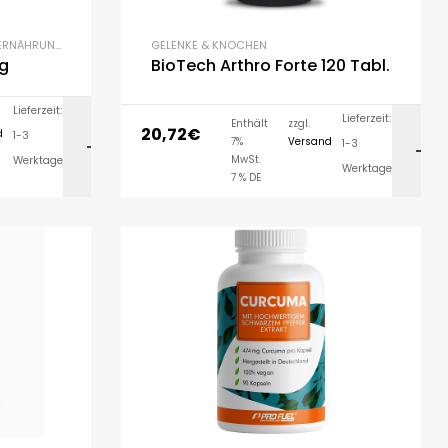
ERNÄHRUNG
,
ZIELE
GELENKE & KNOCHEN
0g
BioTech Arthro Forte 120 Tabl.
Lieferzeit:
Lieferzeit:
Enthält
zzgl.
20,72
€
d
1-3
7%
Versand
1-3
AUSFÜHRUNG WÄHLEN
LEN
MwSt.
Werktage
Werktage
7 % DE