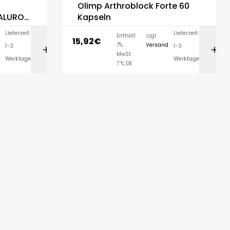
Olimp Arthroblock Forte 60
Kapseln
Lieferzeit:
Lieferzeit:
Enthält
zzgl.
15,92
€
7%
Versand
1-3
1-3
ORB
IN DEN WARENKORB
MwSt.
Werktage
Werktage
7 % DE