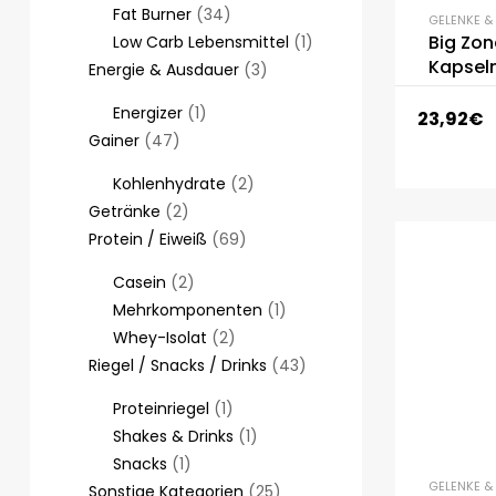
Fat Burner
34
GELENKE 
Big Zon
Low Carb Lebensmittel
1
Kapsel
Energie & Ausdauer
3
Energizer
1
23,92
€
Gainer
47
Kohlenhydrate
2
Getränke
2
Protein / Eiweiß
69
Casein
2
Mehrkomponenten
1
Whey-Isolat
2
Riegel / Snacks / Drinks
43
Proteinriegel
1
Shakes & Drinks
1
Snacks
1
GELENKE 
Sonstige Kategorien
25