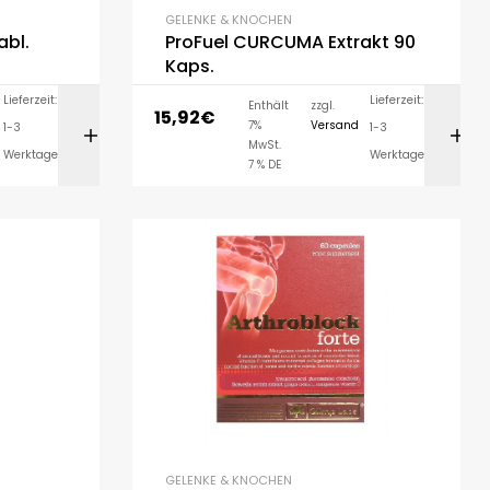
GELENKE & KNOCHEN
abl.
ProFuel CURCUMA Extrakt 90
Kaps.
Lieferzeit:
Lieferzeit:
Enthält
zzgl.
15,92
€
7%
Versand
1-3
1-3
ORB
IN DEN WARENKORB
MwSt.
Werktage
Werktage
7 % DE
GELENKE & KNOCHEN