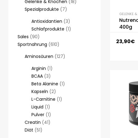
Gelenke & Knochen
18
Spezialprodukte
7
GELENKE 
Nutrend
Antioxidantien
3
400g
Schlafprodukte
1
Sales
90
23,90
€
Sportnahrung
610
Aminosäuren
127
Arginin
1
BCAA
3
Beta Alanine
1
Kapseln
2
L-Carnitine
1
Liquid
1
Pulver
1
Creatin
41
Diät
51