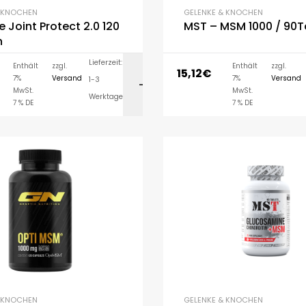
& KNOCHEN
GELENKE & KNOCHEN
e Joint Protect 2.0 120
MST – MSM 1000 / 90T
n
Lieferzeit:
Enthält
zzgl.
Enthält
zzgl.
15,12
€
7%
Versand
7%
Versand
1-3
IN DEN WARENK
MwSt.
MwSt.
Werktage
7 % DE
7 % DE
& KNOCHEN
GELENKE & KNOCHEN