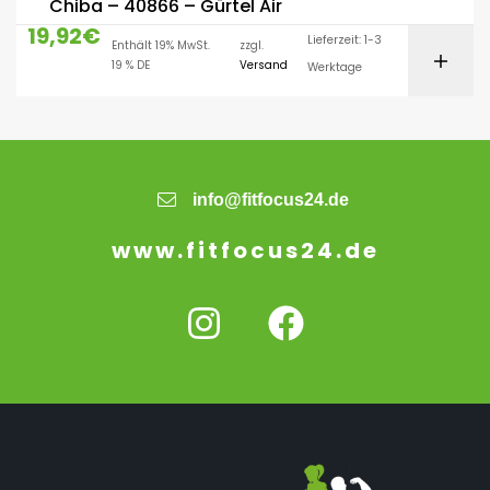
Chiba – 40866 – Gürtel Air
19,92
€
Lieferzeit: 1-3
Enthält 19% MwSt.
zzgl.
19 % DE
Versand
Werktage
info@fitfocus24.de
www.fitfocus24.de