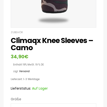
ZUBEHÖR
Climaqx Knee Sleeves –
Camo
34,90
€
Enthält 19% MwSt. 19 % DE
zzgl.
Versand
Lieferzeit: 1-3 Werktage
Lieferstatus:
Auf Lager
Größe