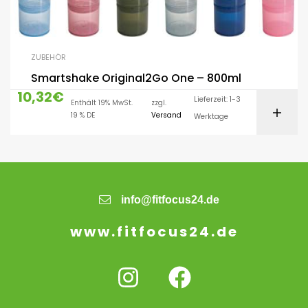
ZUBEHÖR
Smartshake Original2Go One – 800ml
10,32
€
Lieferzeit: 1-3
Enthält 19% MwSt.
zzgl.
19 % DE
Versand
Werktage
info@fitfocus24.de
www.fitfocus24.de