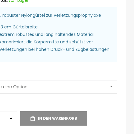
tus:
Auf Lager
r, robuster Nylongürtel zur Verletzungsprophylaxe
13 cm Gürtelbreite
extrem robustes und lang haltendes Material
komprimiert die Körpermitte und schützt vor
Verletzungen bei hohen Druck- und Zugbelastungen
+
IN DEN WARENKORB