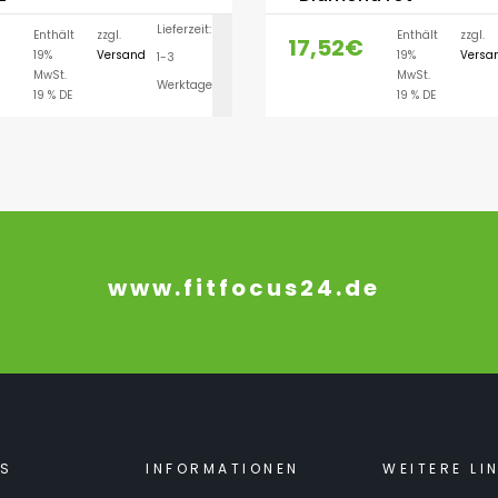
Lieferzeit:
Enthält
zzgl.
Enthält
zzgl.
17,52
€
19%
Versand
19%
Versa
1-3
AUSFÜHRUNG WÄH
MwSt.
MwSt.
Werktage
19 % DE
19 % DE
www.fitfocus24.de
KS
INFORMATIONEN
WEITERE LI