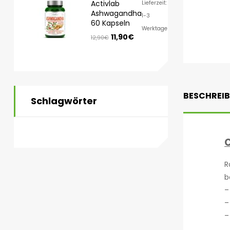
Activlab
Lieferzeit:
Ashwagandha
1-3
60 Kapseln
Werktage
11,90
€
12,90
€
BESCHREI
Schlagwörter
C
R
b
–
–
–