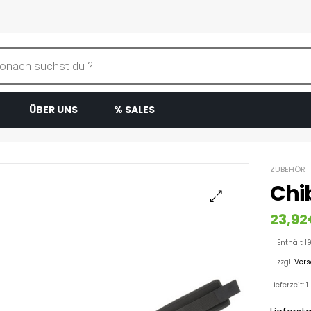
ÜBER UNS
% SALES
ZUBEHÖR
Chib
23,92
Enthält 1
zzgl.
Ver
Lieferzeit: