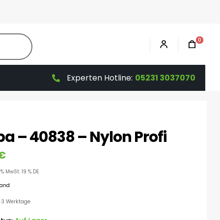
0
Experten Hotline:
05231 3037070
a – 40838 – Nylon Profi
€
9% MwSt. 19 % DE
sand
 1-3 Werktage