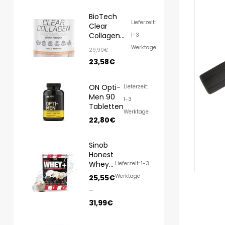
BioTech
Lieferzeit:
Clear
Collagen
1-3
Professional
Werktage
29,90
€
350g
23,58
€
ON Opti-
Lieferzeit:
Men 90
1-3
Tabletten
Werktage
22,80
€
Sinob
Honest
Whey
Lieferzeit: 1-3
1000g/
Werktage
25,55
€
820g
–
31,99
€