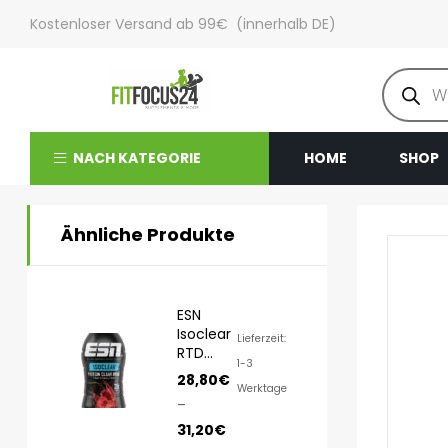
Kostenloser Versand ab 99€ (innerhalb DE)
NACH KATEGORIE
HOME
SHOP
Ähnliche Produkte
ESN
Isoclear
Lieferzeit:
RTD
1-3
8x500ml
28,80
€
Werktage
–
31,20
€