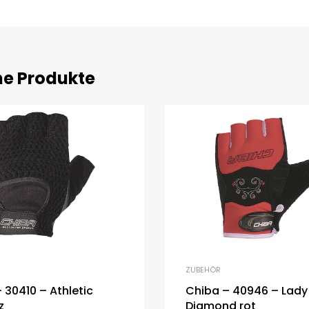
he Produkte
ZUBEHÖR
 30410 – Athletic
Chiba – 40946 – Lady
z
Diamond rot