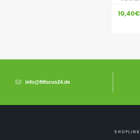
10,40
€
info@fitfocus24.de
SHOPLIN