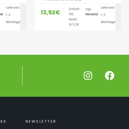
Lieferzeit:
Lieferzeit:
Enthält
zzgl.
13,52
€
nd
19%
Versand
1-3
1-3
LEN
AUSFÜHRUNG WÄHLEN
MwSt.
Werktage
Werktage
19 % DE
NKS
NEWSLETTER