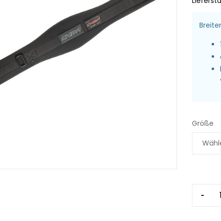
Liefersta
Breite
Größe
-