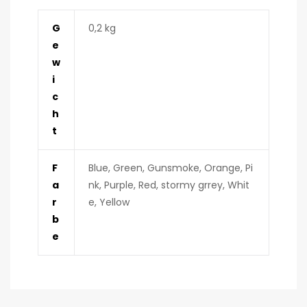
G
0,2 kg
e
w
i
c
h
t
F
Blue, Green, Gunsmoke, Orange, Pi
a
nk, Purple, Red, stormy grrey, Whit
r
e, Yellow
b
e