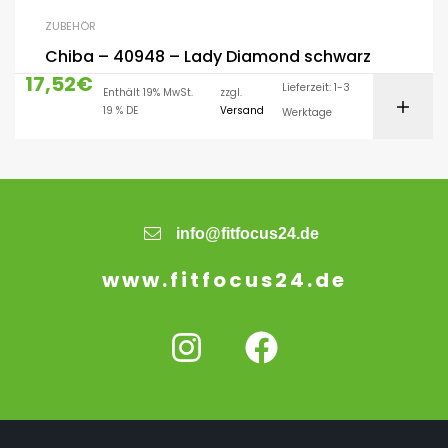
ZUBEHÖR
Chiba – 40948 – Lady Diamond schwarz
17,52
€
Lieferzeit: 1-3
Enthält 19% MwSt.
zzgl.
19 % DE
Versand
Werktage
info@fitfocus24.de
www.fitfocus24.de