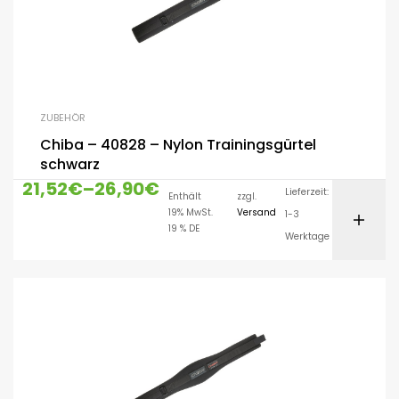
ZUBEHÖR
Chiba – 40828 – Nylon Trainingsgürtel
schwarz
21,52
€
–
26,90
€
Lieferzeit:
Enthält
zzgl.
19% MwSt.
Versand
1-3
19 % DE
Werktage