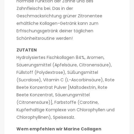
normale Funktion der Zähne und des
Zahnfleischs bei. Das in der
Geschmacksrichtung grüner Zitronentee
erhältliche Kollagen-Getränk kann zum
Erfrischungsgetränk deiner täglichen
Schönheitsroutine werden!
ZUTATEN
Hydrolysiertes Fischkollagen 84%, Aromen,
Säuerungsmittel (Apfelsäure, Citronensäure),
Füllstoff (Polydextrose), Süßungsmittel
(Sucralose), Vitamin C (L-Ascorbinsäure), Rote
Beete Konzentrat Pulver [Maltodextrin, Rote
Beete Konzentrat, Säuerungsmittel
(Citronensäure)], Farbstoffe (Carotine,
Kupferhaltige Komplexe von Chlorophyllen und
Chlorophyllinen), Speisesalz.
Wem empfehlen wir Marine Collagen