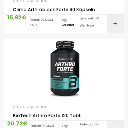
GELENKE & KNOCHEN
Olimp Arthroblock Forte 60 Kapseln
15,92
€
Lieferzeit: 1-3
Enthält 7% MwSt.
zzgl.
7 % DE
Versand
Werktage
GELENKE & KNOCHEN
BioTech Arthro Forte 120 Tabl.
20,72
€
Lieferzeit: 1-3
Enthält 7% MwSt.
zzgl.