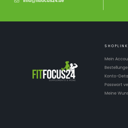
info@fitfocus24.de
SHOPLIN
Mein Accou
Bestellung
Konto-Detai
Passwort v
Meine Wuns