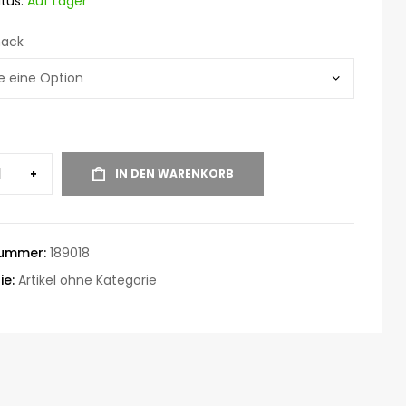
tus:
Auf Lager
ack
+
IN DEN WARENKORB
nummer:
189018
ie:
Artikel ohne Kategorie