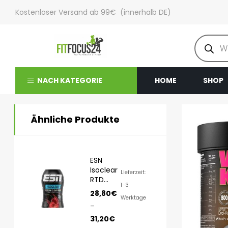
Kostenloser Versand ab 99€ (innerhalb DE)
NACH KATEGORIE
HOME
SHOP
Ähnliche Produkte
ESN
Isoclear
Lieferzeit:
RTD
1-3
8x500ml
28,80
€
Werktage
–
31,20
€