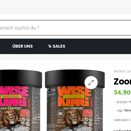
ÜBER UNS
% SALES
ARTIKEL O
Zoo
34,90
Enthält 7
zzgl.
Ver
Lieferzeit: