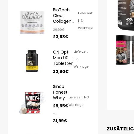
BioTech
Lieferzeit:
Clear
Collagen
1-3
Professional
Werktage
29,90
€
350g
23,58
€
ON Opti-
Lieferzeit:
Men 90
1-3
Tabletten
Werktage
22,80
€
Sinob
Honest
Whey
Lieferzeit: 1-3
1000g/
Werktage
25,55
€
820g
–
31,99
€
ZUSÄTZLI