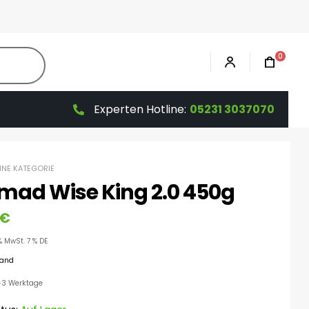
0
Experten Hotline:
05231 3037070
HNE KATEGORIE
mad Wise King 2.0 450g
€
% MwSt. 7 % DE
sand
 1-3 Werktage