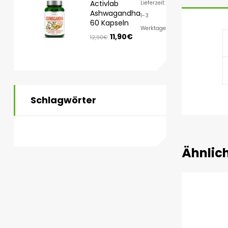
Activlab
Lieferzeit:
Ashwagandha
1-3
60 Kapseln
Werktage
11,90
€
12,90
€
Schlagwörter
Ähnlic