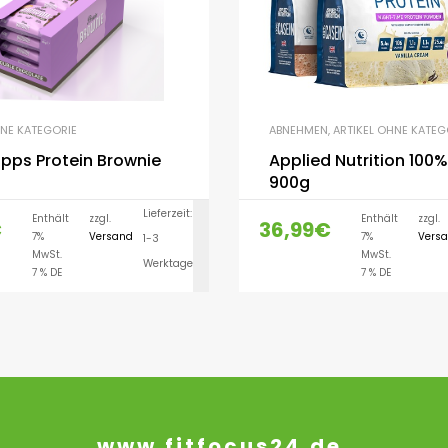
HNE KATEGORIE
ABNEHMEN
,
ARTIKEL OHNE KATEG
pps Protein Brownie
Applied Nutrition 100
900g
Lieferzeit:
Enthält
zzgl.
Enthält
zzgl.
€
36,99
€
7%
Versand
7%
Vers
1-3
AUSFÜHRUNG WÄH
MwSt.
MwSt.
Werktage
7 % DE
7 % DE
www.fitfocus24.de