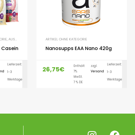
ORIE
,
AUSDAUER
ARTIKEL OHNE KATEGORIE
% Casein
Nanosupps EAA Nano 420g
Lieferzeit:
Lieferzeit:
Enthält
zzgl.
26,75
€
and
7%
Versand
1-3
1-3
LEN
AUSFÜHRUNG WÄHLEN
MwSt.
Werktage
Werktage
7 % DE