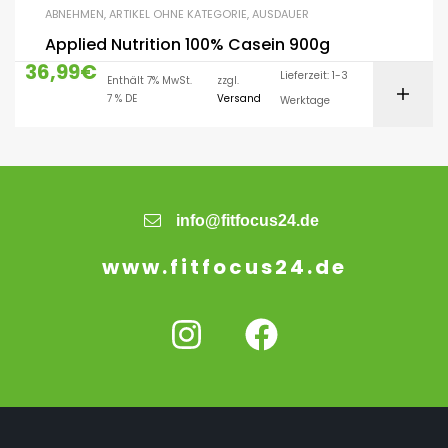
ABNEHMEN
,
ARTIKEL OHNE KATEGORIE
,
AUSDAUER
Applied Nutrition 100% Casein 900g
36,99
€
Lieferzeit: 1-3
Enthält 7% MwSt.
zzgl.
7 % DE
Versand
Werktage
info@fitfocus24.de
www.fitfocus24.de