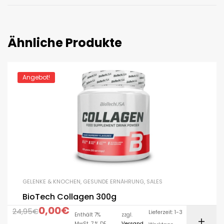
Ähnliche Produkte
Angebot!
GELENKE & KNOCHEN
,
GESUNDE ERNÄHRUNG
,
SALES
BioTech Collagen 300g
0,00
€
24,95
€
Lieferzeit: 1-3
Enthält 7%
zzgl.
MwSt. 7 % DE
Versand