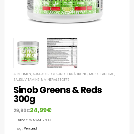
ABNEHMEN
,
AUSDAUER
,
GESUNDE ERNÄHRUNG
,
MUSKELAUFBAU
,
SALES
,
VITAMINE & MINERALSTOFFE
Sinob Greens & Reds
300g
24,99
€
29,90
€
Enthält 7% MwSt. 7 % DE
zzgl.
Versand