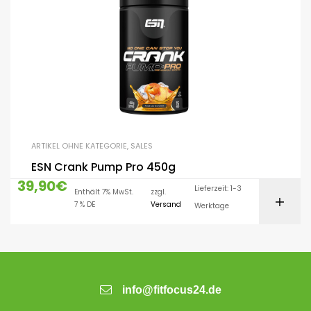
ARTIKEL OHNE KATEGORIE
,
SALES
ESN Crank Pump Pro 450g
39,90
€
Lieferzeit: 1-3
Enthält 7% MwSt.
zzgl.
7 % DE
Versand
Werktage
info@fitfocus24.de