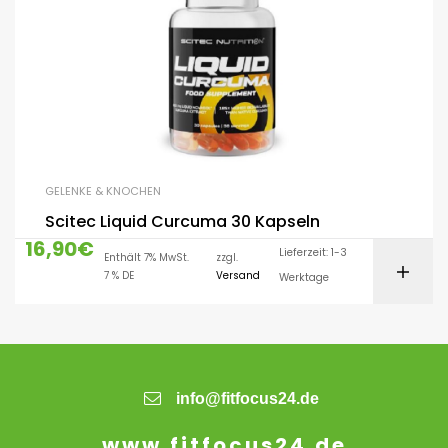
GELENKE & KNOCHEN
Scitec Liquid Curcuma 30 Kapseln
16,90
€
Lieferzeit: 1-3
Enthält 7% MwSt.
zzgl.
7 % DE
Versand
Werktage
info@fitfocus24.de
www.fitfocus24.de