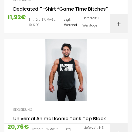
BEKLEIDUNG
Dedicated T-Shirt “Game Time Bitches”
11,92
€
Lieferzeit: 1-3
Enthält 19% MwSt.
zzgl.
19 % DE
Versand
Werktage
BEKLEIDUNG
Universal Animal Iconic Tank Top Black
20,76
€
Lieferzeit: 1-3
Enthält 19% MwSt.
zzgl.