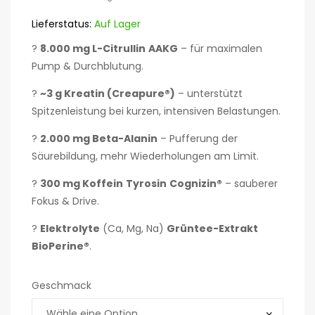
Lieferstatus:
Auf Lager
?
8.000 mg L-Citrullin
AAKG
– für maximalen
Pump & Durchblutung.
?
~3 g Kreatin (Creapure®)
– unterstützt
Spitzenleistung bei kurzen, intensiven Belastungen.
?
2.000 mg Beta-Alanin
– Pufferung der
Säurebildung, mehr Wiederholungen am Limit.
?
300 mg Koffein
Tyrosin
Cognizin®
– sauberer
Fokus & Drive.
?
Elektrolyte
(Ca, Mg, Na)
Grüntee-Extrakt
BioPerine®
.
Geschmack