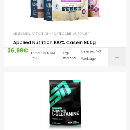
ABNEHMEN
,
ARTIKEL OHNE KATEGORIE
,
AUSDAUER
Applied Nutrition 100% Casein 900g
36,99
€
Lieferzeit: 1-3
Enthält 7% MwSt.
zzgl.
7 % DE
Versand
Werktage