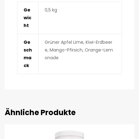
Ge
0,5 kg
wic
ht
Ge
Grüner Apfel Lime, Kiwi-Erdbeer
sch
e, Mango-Pfirsich, Orange-Lem
ma
onade
ck
Ähnliche Produkte