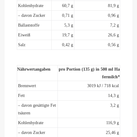
Kohlenhydrate
60,7 g
81,9 g
– davon Zucker
0,71 g
0,96 g
Ballaststoffe
5,3 g
7,2 g
Eiweiß
19,7 g
26,6 g
Salz
0,42 g
0,56 g
Nährwertangaben
pro Portion (135 g) in 500 ml Ha
fermilch*
Brennwert
3019 kJ / 718 kcal
Fett
14,3 g
– davon gesättigte Fet
3,2 g
tsäuren
Kohlenhydrate
116,9 g
– davon Zucker
25,46 g