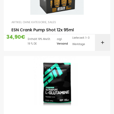
ARTIKEL OHNE KATEGORIE
,
SALES
ESN Crank Pump Shot 12x 95ml
34,90
€
Lieferzeit: 1-3
Enthält 19% MwSt.
zzgl.
19 % DE
Versand
Werktage