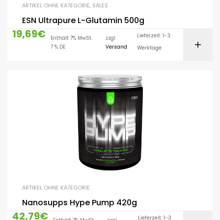
ARTIKEL OHNE KATEGORIE
,
SALES
ESN Ultrapure L-Glutamin 500g
19,69
€
Lieferzeit: 1-3
Enthält 7% MwSt.
zzgl.
7 % DE
Versand
Werktage
ARTIKEL OHNE KATEGORIE
Nanosupps Hype Pump 420g
42,79
€
Lieferzeit: 1-3