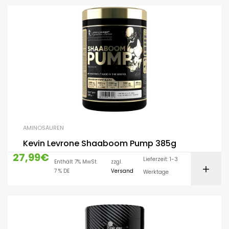
AMINOSÄUREN
Kevin Levrone Shaaboom Pump 385g
27,99
€
Lieferzeit: 1-3
Enthält 7% MwSt.
zzgl.
7 % DE
Versand
Werktage