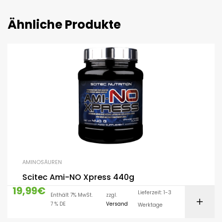
Ähnliche Produkte
AMINOSÄUREN
Scitec Ami-NO Xpress 440g
19,99
€
Lieferzeit: 1-3
Enthält 7% MwSt.
zzgl.
7 % DE
Versand
Werktage