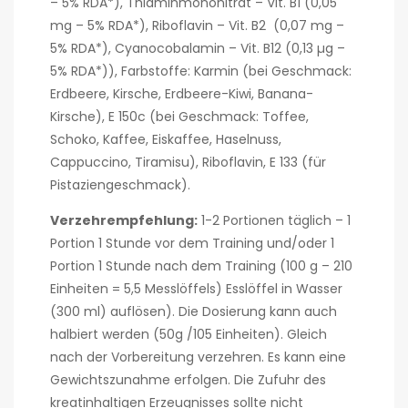
– 5% RDA*), Thiaminmononitrat – Vit. B1 (0,05
mg – 5% RDA*), Riboflavin – Vit. B2 (0,07 mg –
5% RDA*), Cyanocobalamin – Vit. B12 (0,13 µg –
5% RDA*)), Farbstoffe: Karmin (bei Geschmack:
Erdbeere, Kirsche, Erdbeere-Kiwi, Banana-
Kirsche), E 150c (bei Geschmack: Toffee,
Schoko, Kaffee, Eiskaffee, Haselnuss,
Cappuccino, Tiramisu), Riboflavin, E 133 (für
Pistaziengeschmack).
Verzehrempfehlung:
1-2 Portionen täglich – 1
Portion 1 Stunde vor dem Training und/oder 1
Portion 1 Stunde nach dem Training (100 g – 210
Einheiten = 5,5 Messlöffels) Esslöffel in Wasser
(300 ml) auflösen). Die Dosierung kann auch
halbiert werden (50g /105 Einheiten). Gleich
nach der Vorbereitung verzehren. Es kann eine
Gewichtszunahme erfolgen. Die Zufuhr des
kreatinhaltigen Erzeugnisses sollte nicht