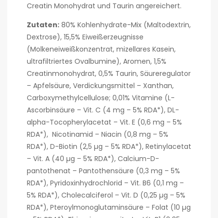
Creatin Monohydrat und Taurin angereichert.
Zutaten:
80% Kohlenhydrate-Mix (Maltodextrin,
Dextrose), 15,5% Eiweißerzeugnisse
(Molkeneiweißkonzentrat, mizellares Kasein,
ultrafiltriertes Ovalbumine), Aromen, 1,5%
Creatinmonohydrat, 0,5% Taurin, Säureregulator
– Apfelsäure, Verdickungsmittel – Xanthan,
Carboxymethylcellulose; 0,01% Vitamine (L-
Ascorbinsäure – Vit. C (4 mg – 5% RDA*), DL-
alpha-Tocopherylacetat – Vit. E (0,6 mg – 5%
RDA*), Nicotinamid – Niacin (0,8 mg – 5%
RDA*), D-Biotin (2,5 µg – 5% RDA*), Retinylacetat
– Vit. A (40 µg – 5% RDA*), Calcium-D-
pantothenat – Pantothensäure (0,3 mg – 5%
RDA*), Pyridoxinhydrochlorid – Vit. B6 (0,1 mg –
5% RDA*), Cholecalciferol – Vit. D (0,25 µg – 5%
RDA*), Pteroylmonoglutaminsäure – Folat (10 µg