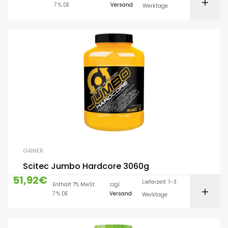
7 % DE
Versand
Werktage
GAINER
Scitec Jumbo Hardcore 3060g
51,92
€
Lieferzeit: 1-3
Enthält 7% MwSt.
zzgl.
7 % DE
Versand
Werktage