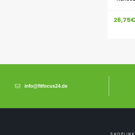
26,75
info@fitfocus24.de
SHOPLIN