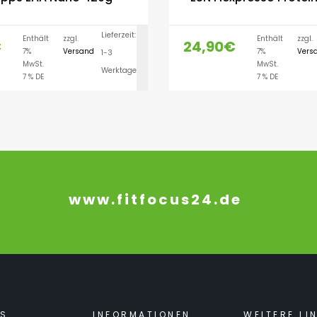
Lieferzeit:
Enthält
zzgl.
Enthält
zzgl.
€
24,90
€
7%
Versand
7%
Vers
1-3
AUSFÜHRUNG WÄH
MwSt.
MwSt.
Werktage
7 % DE
7 % DE
www.fitfocus24.de
KS
INFORMATIONEN
WEITERE LI