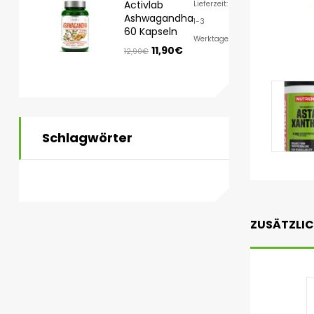
Activlab
Lieferzeit:
Ashwagandha
1-3
60 Kapseln
Werktage
11,90
€
12,90
€
Schlagwörter
ZUSÄTZLI