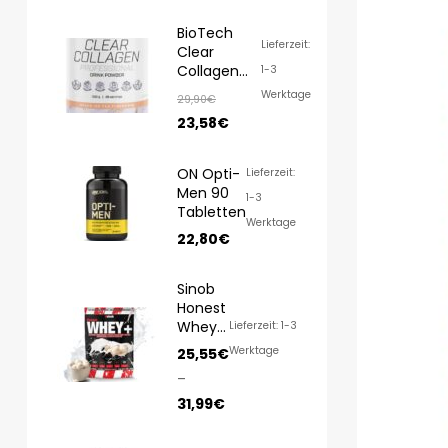
BioTech
Lieferzeit:
Clear
Collagen
1-3
Professional
Werktage
29,90
€
350g
23,58
€
ON Opti-
Lieferzeit:
Men 90
1-3
Tabletten
Werktage
22,80
€
Sinob
Honest
Whey
Lieferzeit: 1-3
1000g/
Werktage
25,55
€
820g
–
31,99
€