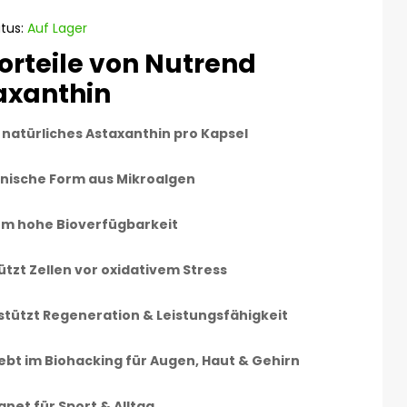
tus:
Auf Lager
orteile von Nutrend
axanthin
 natürliches Astaxanthin pro Kapsel
nische Form aus Mikroalgen
em hohe Bioverfügbarkeit
ützt Zellen vor oxidativem Stress
stützt Regeneration & Leistungsfähigkeit
iebt im Biohacking für Augen, Haut & Gehirn
net für Sport & Alltag