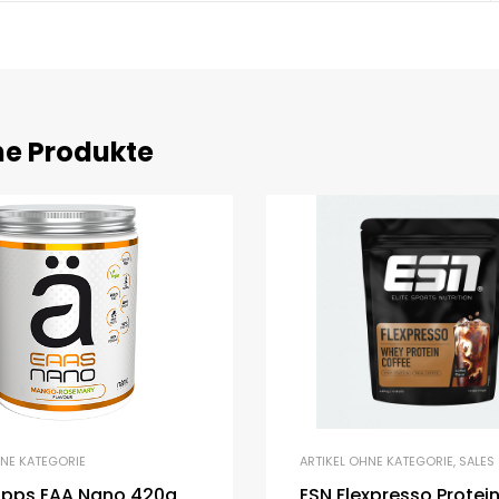
he Produkte
HNE KATEGORIE
ARTIKEL OHNE KATEGORIE
,
SALES
pps EAA Nano 420g
ESN Flexpresso Protei