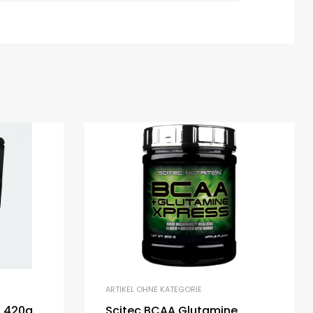
ARTIKEL OHNE KATEGORIE
n 420g
Scitec BCAA Glutamine