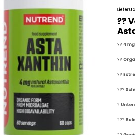
Liefersta
??
V
Ast
??
4 mg
??
Orga
??
Extr
???
Sch
?
Unter
???
Bel
??
Geeig