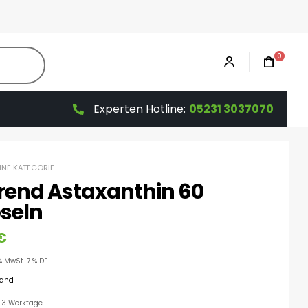
0
Experten Hotline:
05231 3037070
HNE KATEGORIE
rend Astaxanthin 60
seln
€
% MwSt. 7 % DE
sand
 1-3 Werktage