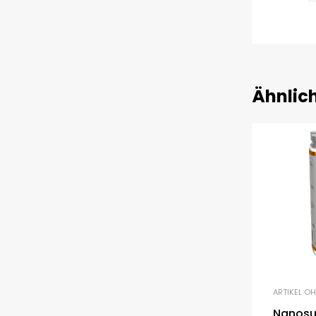
Ähnlic
ARTIKEL O
Nanosu