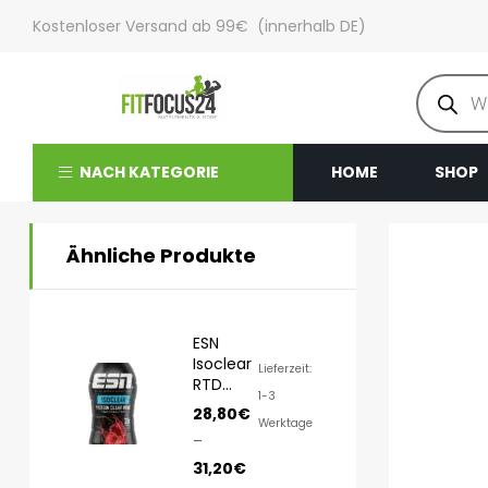
Kostenloser Versand ab 99€ (innerhalb DE)
NACH KATEGORIE
HOME
SHOP
Ähnliche Produkte
ESN
Isoclear
Lieferzeit:
RTD
1-3
8x500ml
28,80
€
Werktage
–
31,20
€