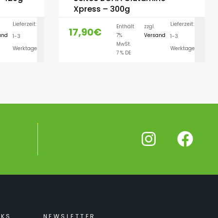
Xpress – 300g
Lieferzeit:
Lieferzeit:
Enthält
zzgl.
17,90
€
and
7%
Versand
1-3
1-3
LEN
AUSFÜHRUNG WÄHLEN
MwSt.
Werktage
Werktage
7 % DE
NKS
NEWSLETTER