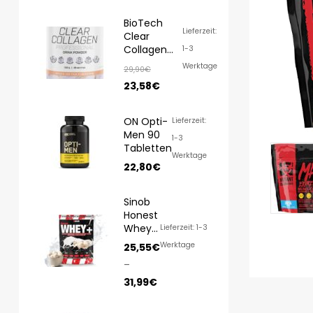
BioTech
Lieferzeit:
Clear
Collagen
1-3
Professional
Werktage
29,90
€
350g
23,58
€
ON Opti-
Lieferzeit:
Men 90
1-3
Tabletten
Werktage
22,80
€
Sinob
Honest
Whey
Lieferzeit: 1-3
1000g/
Werktage
25,55
€
820g
–
31,99
€