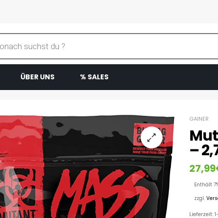
ÜBER UNS
% SALES
GAINER
Mut
– 2,
27,99
Enthält 7
zzgl.
Ver
Lieferzeit: