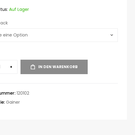
tus:
Auf Lager
ack
+
IN DEN WARENKORB
nummer:
120102
ie:
Gainer