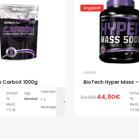
Angebot!
GAINER
h CarboX 1000g
BioTech Hyper Mass 
Lieferzeit:
Enthält
zzgl.
Enthä
44,90
€
54,90
€
7%
Versand
7%
1-3
AUSFÜHRUNG WÄH
MwSt.
MwSt.
Werktage
7 % DE
7 % DE