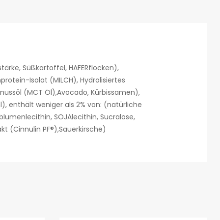
rke‌, Süßkartoffel‌, HAFERflocken),
tein-Isolat (MILCH)‌, Hydrolisiertes
nussöl (MCT Öl)‌,Avocado‌, Kürbissamen)‌,
, enthält weniger als 2% von: (natürliche
menlecithin‌, SOJAlecithin‌, Sucralose‌,
akt (Cinnulin PF®)‌,Sauerkirsche)