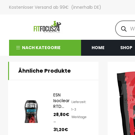
Kostenloser Versand ab 99€ (innerhalb DE)
NACH KATEGORIE
HOME
SHOP
Ähnliche Produkte
ESN
Isoclear
Lieferzeit:
RTD
1-3
8x500ml
28,80
€
Werktage
–
31,20
€