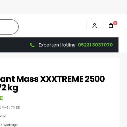
0
Experten Hotline:
05231 3037070
ant Mass XXXTREME 2500
72 kg
€
% MwSt. 7 % DE
sand
 1-3 Werktage