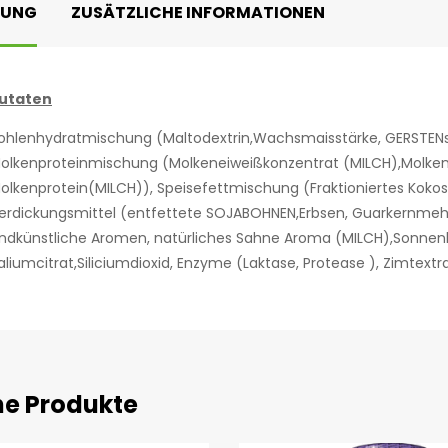
BUNG
ZUSÄTZLICHE INFORMATIONEN
utaten
ohlenhydratmischung (Maltodextrin‌,Wachsmaisstärke‌, GERSTENstä
olkenproteinmischung (Molkeneiweißkonzentrat (MILCH)‌,Molkenpro
olkenprotein(MILCH))‌, Speisefettmischung (Fraktioniertes Kokos
erdickungsmittel (entfettete SOJABOHNEN‌,Erbsen‌, Guarkernmehl)‌
ndkünstliche Aromen‌, natürliches Sahne Aroma (MILCH)‌,Sonnenblu
aliumcitrat‌,Siliciumdioxid‌, Enzyme (Laktase‌, Protease )‌, Zimtextr
he Produkte