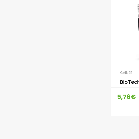
GAINER
BioTec
5,76
€