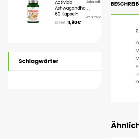
Activlab
Lieferzeit:
BESCHREI
Ashwagandha
1-3
60 Kapseln
Werktage
11,90
€
12,90
€
Z
K
M
M
Schlagwörter
V
u
K
Ähnlic