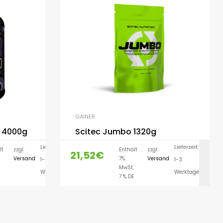
GAINER
– 4000g
Scitec Jumbo 1320g
Lieferzeit:
Lieferzeit:
lt
zzgl.
Enthält
zzgl.
21,52
€
Versand
7%
Versand
1-3
1-3
LEN
AUSFÜHRUNG WÄHLEN
MwSt.
Werktage
Werktage
7 % DE