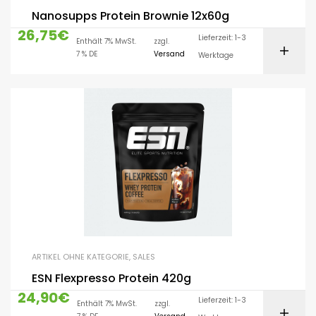
Nanosupps Protein Brownie 12x60g
26,75
€
Lieferzeit: 1-3
Enthält 7% MwSt.
zzgl.
7 % DE
Versand
Werktage
ARTIKEL OHNE KATEGORIE
,
SALES
ESN Flexpresso Protein 420g
24,90
€
Lieferzeit: 1-3
Enthält 7% MwSt.
zzgl.