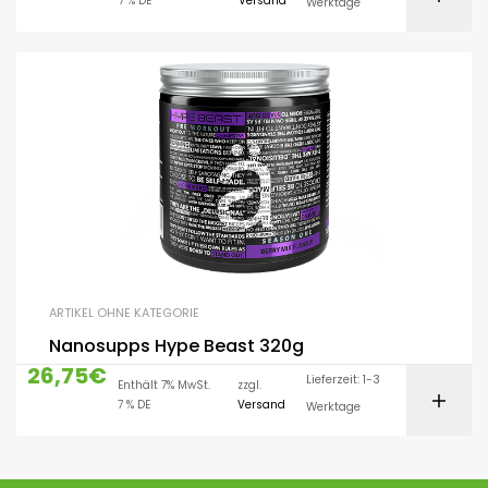
7 % DE
Versand
Werktage
ARTIKEL OHNE KATEGORIE
Nanosupps Hype Beast 320g
26,75
€
Lieferzeit: 1-3
Enthält 7% MwSt.
zzgl.
7 % DE
Versand
Werktage