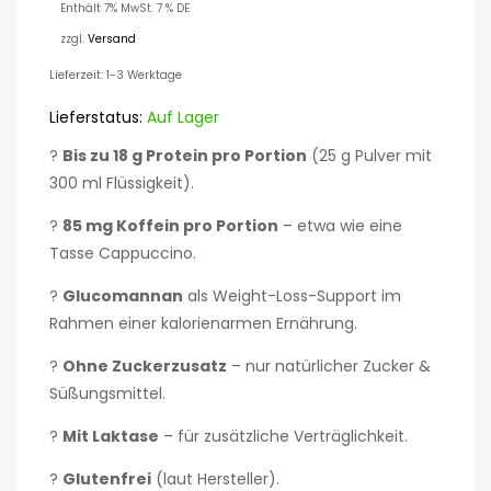
Enthält 7% MwSt. 7 % DE
zzgl.
Versand
Lieferzeit: 1-3 Werktage
Lieferstatus:
Auf Lager
?
Bis zu 18 g Protein pro Portion
(25 g Pulver mit
300 ml Flüssigkeit).
?
85 mg Koffein pro Portion
– etwa wie eine
Tasse Cappuccino.
?
Glucomannan
als Weight-Loss-Support im
Rahmen einer kalorienarmen Ernährung.
?
Ohne Zuckerzusatz
– nur natürlicher Zucker &
Süßungsmittel.
?
Mit Laktase
– für zusätzliche Verträglichkeit.
?
Glutenfrei
(laut Hersteller).