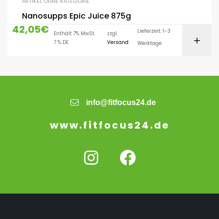
ARTIKEL OHNE KATEGORIE
Nanosupps Epic Juice 875g
42,05
€
Lieferzeit: 1-3
Enthält 7% MwSt.
zzgl.
7 % DE
Versand
Werktage
info@fitfocus24.de
www.fitfocus24.de