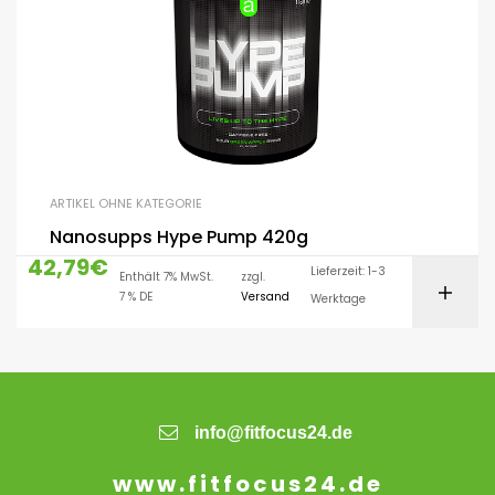
ARTIKEL OHNE KATEGORIE
Nanosupps Hype Pump 420g
42,79
€
Lieferzeit: 1-3
Enthält 7% MwSt.
zzgl.
7 % DE
Versand
Werktage
info@fitfocus24.de
www.fitfocus24.de