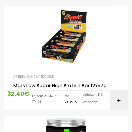
ARTIKEL OHNE KATEGORIE
Mars Low Sugar High Protein Bar 12x57g
32,40
€
Lieferzeit: 1-3
Enthält 7% MwSt.
zzgl.
7 % DE
Versand
Werktage