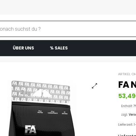
ÜBER UNS
% SALES
ARTIKEL O
FA 
53,49
Enthält 7
zzgl.
Ver
Lieferzeit: