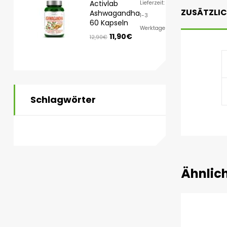
Activlab
Lieferzeit:
ZUSÄTZLI
Ashwagandha
1-3
60 Kapseln
Werktage
11,90
€
12,90
€
Schlagwörter
Ähnlic