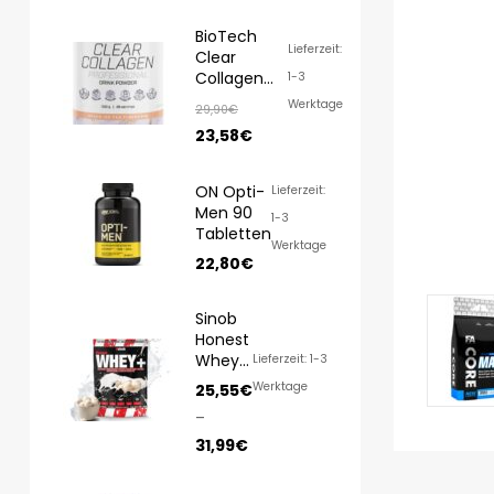
BioTech
Lieferzeit:
Clear
Collagen
1-3
Professional
Werktage
29,90
€
350g
23,58
€
ON Opti-
Lieferzeit:
Men 90
1-3
Tabletten
Werktage
22,80
€
Sinob
Honest
Whey
Lieferzeit: 1-3
1000g/
Werktage
25,55
€
820g
–
31,99
€