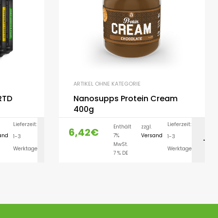
ARTIKEL OHNE KATEGORIE
 RTD
Nanosupps Protein Cream
400g
Lieferzeit:
Lieferzeit:
Enthält
zzgl.
6,42
€
and
7%
Versand
1-3
1-3
LEN
AUSFÜHRUNG WÄHLEN
MwSt.
Werktage
Werktage
7 % DE