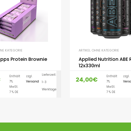
HNE KATEGORIE
ARTIKEL OHNE KATEGORIE
pps Protein Brownie
Applied Nutrition ABE
12x330ml
Lieferzeit:
Enthält
zzgl.
Enthält
zzgl.
€
24,00
€
7%
Versand
7%
Vers
1-3
AUSFÜHRUNG WÄH
MwSt.
MwSt.
Werktage
7 % DE
7 % DE