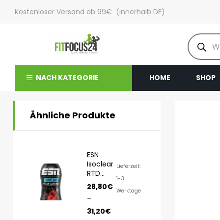
Kostenloser Versand ab 99€ (innerhalb DE)
NACH KATEGORIE
HOME
SHOP
Ähnliche Produkte
ESN
Isoclear
Lieferzeit:
RTD
1-3
8x500ml
28,80
€
Werktage
–
31,20
€