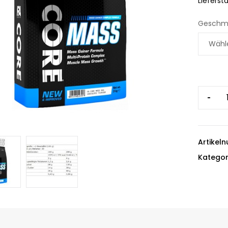
Liefersta
Geschm
-
Artikel
Kategor