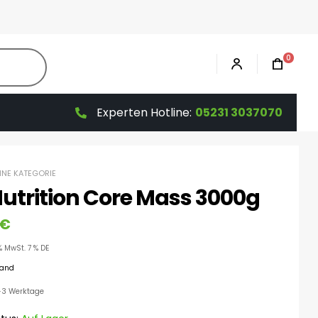
0
Experten Hotline:
05231 3037070
HNE KATEGORIE
Nutrition Core Mass 3000g
€
% MwSt. 7 % DE
sand
 1-3 Werktage