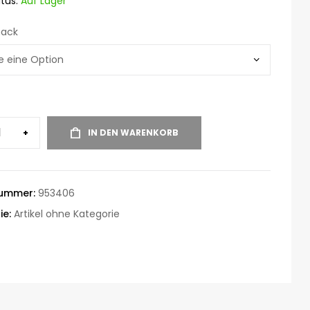
tus:
Auf Lager
ack
+
IN DEN WARENKORB
nummer:
953406
ie:
Artikel ohne Kategorie