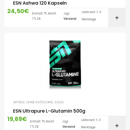
ESN Ashwa 120 Kapseln
24,50
€
Lieferzeit: 1-3
Enthält 7% MwSt.
zzgl.
7 % DE
Versand
Werktage
ARTIKEL OHNE KATEGORIE
,
SALES
ESN Ultrapure L-Glutamin 500g
19,69
€
Lieferzeit: 1-3
Enthält 7% MwSt.
zzgl.
7 % DE
Versand
Werktage