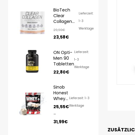
BioTech
Lieferzeit:
Clear
Collagen
1-3
Professional
Werktage
29,90
€
350g
23,58
€
ON Opti-
Lieferzeit:
Men 90
1-3
Tabletten
Werktage
22,80
€
Sinob
Honest
Whey
Lieferzeit: 1-3
1000g/
Werktage
25,55
€
820g
–
31,99
€
ZUSÄTZLI