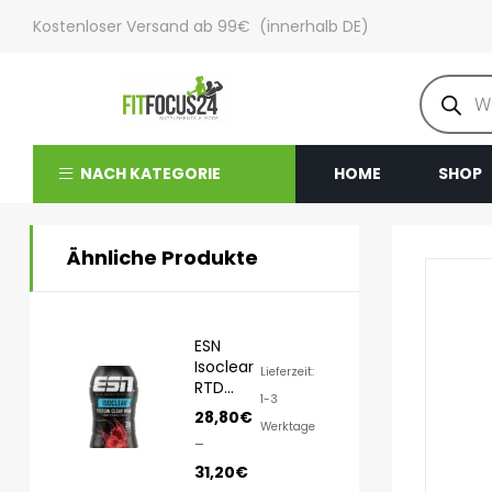
Kostenloser Versand ab 99€ (innerhalb DE)
NACH KATEGORIE
HOME
SHOP
Ähnliche Produkte
ESN
Isoclear
Lieferzeit:
RTD
1-3
8x500ml
28,80
€
Werktage
–
31,20
€