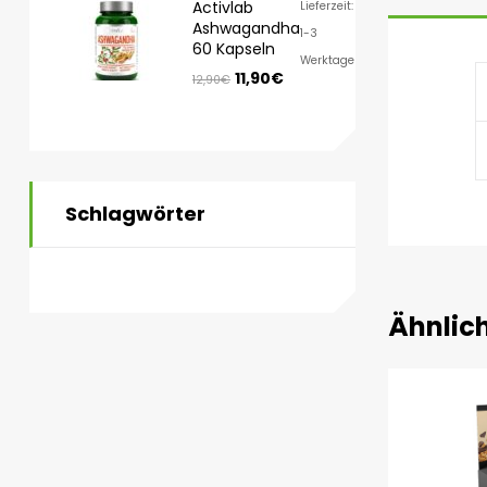
Activlab
Lieferzeit:
Ashwagandha
1-3
60 Kapseln
Werktage
11,90
€
12,90
€
Schlagwörter
Ähnlic