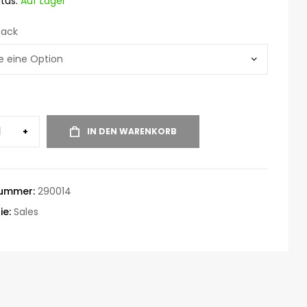
tus:
Auf Lager
ack
+
IN DEN WARENKORB
nummer:
290014
ie:
Sales