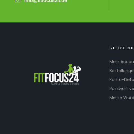
info@fitfocus24.de
SHOPLIN
Mein Accou
Bestellung
Konto-Detai
Passwort v
Meine Wuns