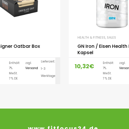
HEALTH & FITNESS
,
SALES
igner Oatbar Box
GN Iron / Eisen Health 
Kapsel
Lieferzeit:
Enthält
zzgl.
Enthält
zzgl.
€
10,32
€
7%
Versand
7%
Versa
1-3
AUSFÜHRUNG WÄH
MwSt.
MwSt.
Werktage
7 % DE
7 % DE
www.fitfocus24.de