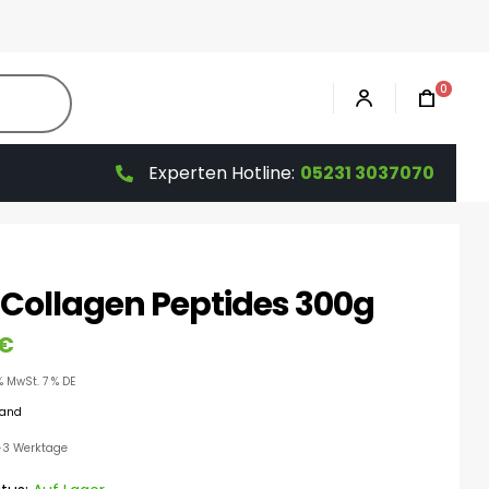
0
Experten Hotline:
05231 3037070
 Collagen Peptides 300g
€
% MwSt. 7 % DE
sand
 1-3 Werktage