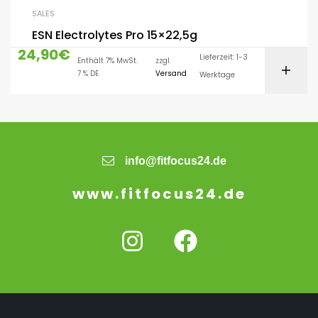
SALES
ESN Electrolytes Pro 15×22,5g
24,90
€
Lieferzeit: 1-3
Enthält 7% MwSt.
zzgl.
7 % DE
Versand
Werktage
info@fitfocus24.de
www.fitfocus24.de