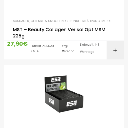
AUSDAUER
,
GELENKE & KNOCHEN
,
GESUNDE ERNÄHRUNG
,
MUSKELAUFBAU
,
MST – Beauty Collagen Verisol OptiMSM
225g
27,90
€
Lieferzeit: 1-3
Enthält 7% MwSt.
zzgl.
7 % DE
Versand
Werktage