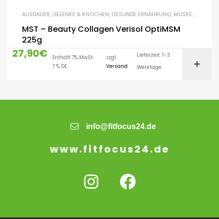
AUSDAUER
,
GELENKE & KNOCHEN
,
GESUNDE ERNÄHRUNG
,
MUSKELAUFBAU
,
MST – Beauty Collagen Verisol OptiMSM
225g
27,90
€
Lieferzeit: 1-3
Enthält 7% MwSt.
zzgl.
7 % DE
Versand
Werktage
info@fitfocus24.de
www.fitfocus24.de