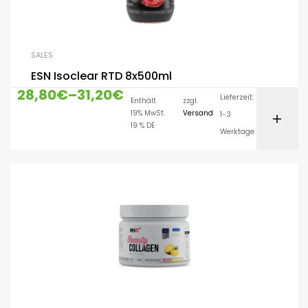
SALES
ESN Isoclear RTD 8x500ml
28,80
€
–
31,20
€
Lieferzeit:
Enthält
zzgl.
19% MwSt.
Versand
1-3
19 % DE
Werktage