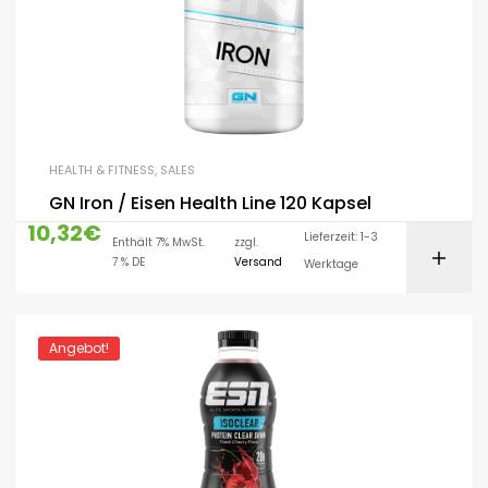
HEALTH & FITNESS
,
SALES
GN Iron / Eisen Health Line 120 Kapsel
10,32
€
Lieferzeit: 1-3
Enthält 7% MwSt.
zzgl.
7 % DE
Versand
Werktage
Angebot!