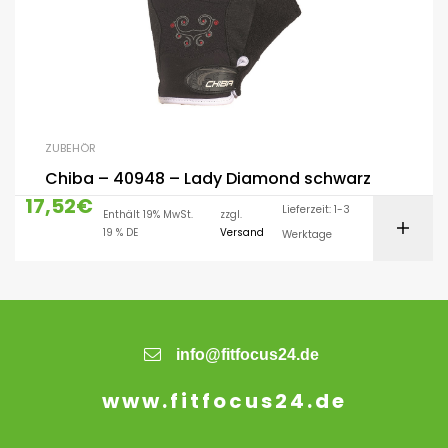
ZUBEHÖR
Chiba – 40948 – Lady Diamond schwarz
17,52
€
Lieferzeit: 1-3
Enthält 19% MwSt.
zzgl.
19 % DE
Versand
Werktage
info@fitfocus24.de
www.fitfocus24.de