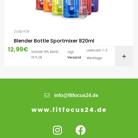
ZUBEHÖR
Blender Bottle Sportmixer 820ml
12,99
€
Lieferzeit: 1-3
Enthält 19% MwSt.
zzgl.
19 % DE
Versand
Werktage
info@fitfocus24.de
www.fitfocus24.de