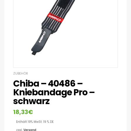
ZUBEHÖR
Chiba – 40486 –
Kniebandage Pro –
schwarz
18,33
€
Enthält 19% MwSt. 19 % DE
zzgl.
Versand