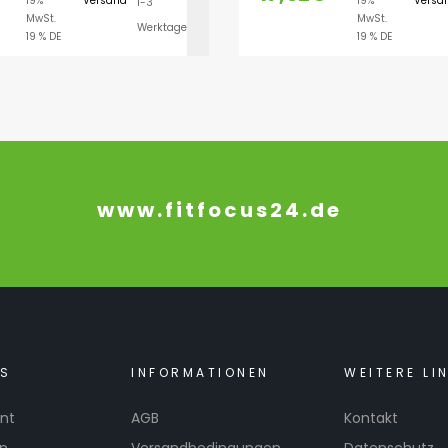
19%
Versand
19%
Versa
1-3
AUSFÜHRUNG WÄH
MwSt.
MwSt.
Werktage
19 % DE
19 % DE
www.fitfocus24.de
KS
INFORMATIONEN
WEITERE LI
nt
AGB
Kontakt
en
Versandbedingungen
Datenschutz