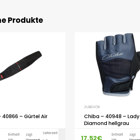
he Produkte
ZUBEHÖR
 40866 – Gürtel Air
Chiba – 40948 – Lady
Diamond hellgrau
Lieferzeit:
Enthält
zzgl.
Enthält
zzgl.
17,52
€