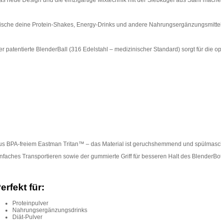
as neue Design und die einzigartige Mixtechnik mit der Siebkugel aus Stahl mache
ische deine Protein-Shakes, Energy-Drinks und andere Nahrungsergänzungsmittel m
r patentierte BlenderBall (316 Edelstahl – medizinischer Standard) sorgt für die 
us BPA-freiem Eastman Tritan™ – das Material ist geruchshemmend und spülmasc
nfaches Transportieren sowie der gummierte Griff für besseren Halt des BlenderBot
erfekt für:
Proteinpulver
Nahrungsergänzungsdrinks
Diät-Pulver