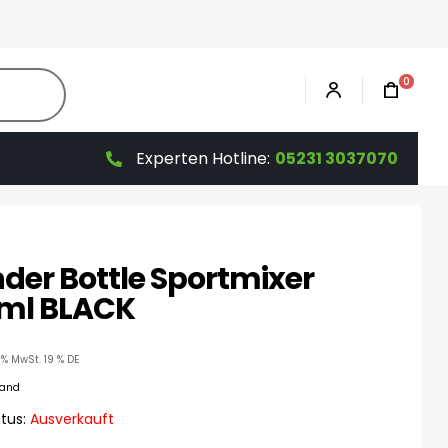
0
Experten Hotline:
05231 3037070
nder Bottle Sportmixer
ml BLACK
9% MwSt. 19 % DE
sand
tus:
Ausverkauft