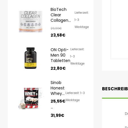
BioTech
Lieferzeit:
Clear
Collagen
1-3
Professional
Werktage
29,90
€
350g
23,58
€
ON Opti-
Lieferzeit:
Men 90
1-3
Tabletten
Werktage
22,80
€
Sinob
Honest
BESCHREI
Whey
Lieferzeit: 1-3
1000g/
Werktage
25,55
€
820g
–
De
31,99
€