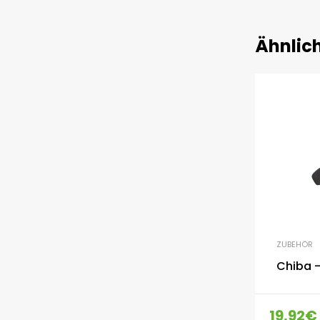
Ähnlic
ZUBEHÖR
Chiba –
19,92
€