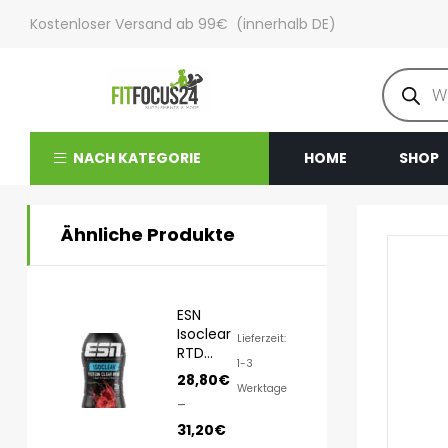
Kostenloser Versand ab 99€ (innerhalb DE)
NACH KATEGORIE
HOME
SHOP
Ähnliche Produkte
ESN
Isoclear
Lieferzeit:
RTD
1-3
8x500ml
28,80
€
Werktage
–
31,20
€