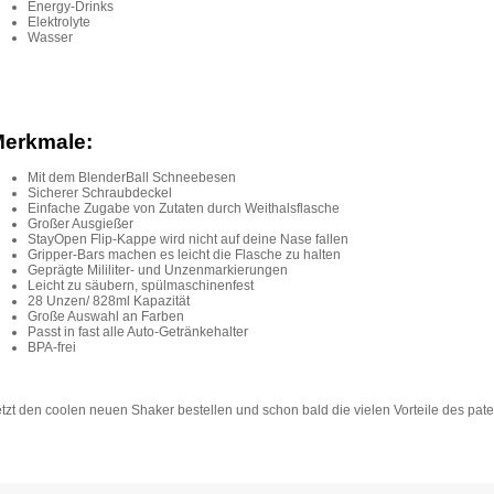
Energy-Drinks
Elektrolyte
Wasser
erkmale:
Mit dem BlenderBall Schneebesen
Sicherer Schraubdeckel
Einfache Zugabe von Zutaten durch Weithalsflasche
Großer Ausgießer
StayOpen Flip-Kappe wird nicht auf deine Nase fallen
Gripper-Bars machen es leicht die Flasche zu halten
Geprägte Mililiter- und Unzenmarkierungen
Leicht zu säubern, spülmaschinenfest
28 Unzen/ 828ml Kapazität
Große Auswahl an Farben
Passt in fast alle Auto-Getränkehalter
BPA-frei
etzt den coolen neuen Shaker bestellen und schon bald die vielen Vorteile des pate