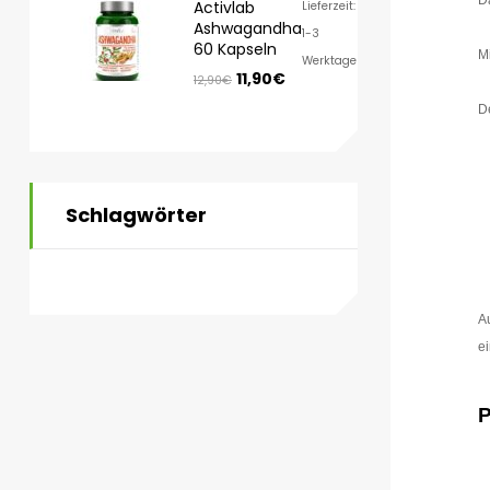
D
Activlab
Lieferzeit:
Ashwagandha
1-3
60 Kapseln
M
Werktage
11,90
€
12,90
€
De
Schlagwörter
A
ei
P