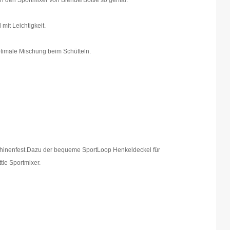
n den Sportmixer von BlenderBottle so genial.
it Leichtigkeit.
optimale Mischung beim Schütteln.
hinenfest.Dazu der bequeme SportLoop Henkeldeckel für
tle Sportmixer.