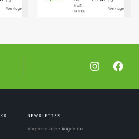
nd
19%
Versand
1-3
1-3
LEN
AUSFÜHRUNG WÄHLEN
MwSt.
Werktage
Werktage
19 % DE
NKS
NEWSLETTER
Verpasse keine Angebote