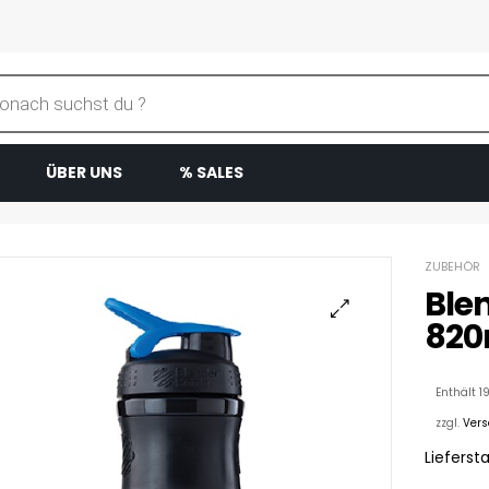
ÜBER UNS
% SALES
ZUBEHÖR
Ble
820
Enthält 1
zzgl.
Ver
Liefersta