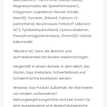
Magnesiumsalze der Speisefettsäuren),
Polygonum cuspidatum Wurzel-Extrakt,
Eisen(II)-fumarat, Zinkoxid, Calcium-D-
pantothenat, Nicotinsäure, Farbstoff (Allurarot
AC³), Pyridoxinhydrochlorid, Cyanocobalamin,
Pteroylmonoglutaminsäure, Chrom(III)-chlorid,
Kaliumiodid.
³Allurarot AC: kann die Aktivität und
Aufmerksamkeit bei Kindern beeinträchtigen.
Hergestellt in einem Betrieb, in dem Milch, Eier,
Gluten, Soja, Krebstiere, Schwefeldioxid und
Schalenfrüchte bearbeitet werden.
Hinweise: Das Produkt außerhalb der Reichweite
von Kindern aufbewahren!
Nahrungsergänzungsmittel sind kein Ersatz für
eine ausgewogene und abwechslungsreiche