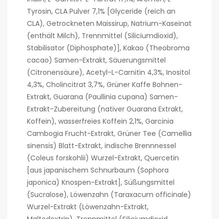
Tyrosin, CLA Pulver 7,1% [Glyceride (reich an
CLA), Getrockneten Maissirup, Natrium-Kaseinat
(enthält Milch), Trennmittel (Siliciumdioxid),
Stabilisator (Diphosphate)], Kakao (Theobroma
cacao) Samen-Extrakt, Säuerungsmittel
(Citronensäure), Acetyl-L-Carnitin 4,3%, Inositol
4,3%, Cholincitrat 3,7%, Grüner Kaffe Bohnen-
Extrakt, Guarana (Paullinia cupana) Samen-
Extrakt-Zubereitung (nativer Guarana Extrakt,
Koffein), wasserfreies Koffein 2,1%, Garcinia
Cambogia Frucht-Extrakt, Grüner Tee (Camellia
sinensis) Blatt-Extrakt, indische Brennnessel
(Coleus forskohlii) Wurzel-Extrakt, Quercetin
[aus japanischem Schnurbaum (Sophora
japonica) Knospen-Extrakt], Süßungsmittel
(Sucralose), Löwenzahn (Taraxacum officinale)
Wurzel-Extrakt (Löwenzahn-Extrakt,
Maltodextrin), Trennmittel (Siliciumdioxid,