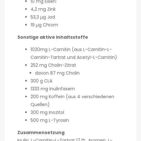
10 mg Eisen:
4,2 mg Zink
53,3 µg Jod
19 µg Chrom
Sonstige aktive Inhaltsstoffe
1020mg L-Carnitin (aus L-Carnitin-L-
Carnitin-Tartrat und Acetyl-L-Carnitin)
252 mg Cholin-Zitrat
davon 87 mg Cholin
300 g CLA
1333 mg Inulinfasern
200 mg Koffein (aus 4 verschiedenen
Quellen)
300 mg Inozitol
500 mg L-Tyrosin
Zusammensetzung
Inulin, L-Carnitin-L-Tartrat 17,1%, Aromen, L-