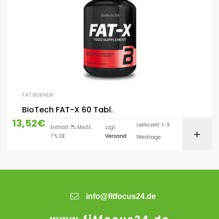
FAT BURNER
BioTech FAT-X 60 Tabl.
13,52
€
Lieferzeit: 1-3
Enthält 7% MwSt.
zzgl.
7 % DE
Versand
Werktage
info@fitfocus24.de
www.fitfocus24.de