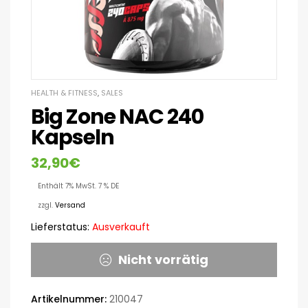
HEALTH & FITNESS
,
SALES
Big Zone NAC 240
Kapseln
32,90
€
Enthält 7% MwSt. 7 % DE
zzgl.
Versand
Lieferstatus:
Ausverkauft
Nicht vorrätig
Artikelnummer:
210047