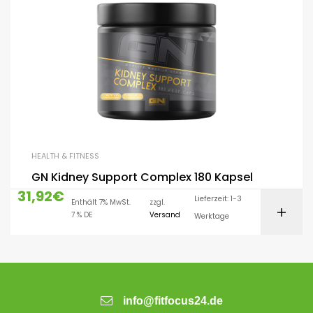
HEALTH & FITNESS
GN Kidney Support Complex 180 Kapsel
31,92
€
Lieferzeit: 1-3
Enthält 7% MwSt.
zzgl.
7 % DE
Versand
Werktage
info@fitfocus24.de