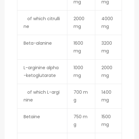
mg
mg
of which citrulli
2000
4000
ne
mg
mg
Beta-alanine
1600
3200
mg
mg
L-arginine alpha
1000
2000
-ketoglutarate
mg
mg
of which L-argi
700 m
1400
nine
g
mg
Betaine
750 m
1500
g
mg