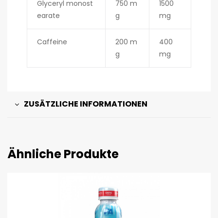
Glyceryl monost
750 m
1500
earate
g
mg
Caffeine
200 m
400
g
mg
ZUSÄTZLICHE INFORMATIONEN
Ähnliche Produkte