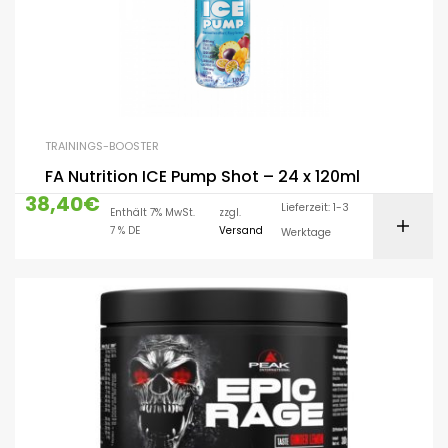
TRAININGS-BOOSTER
FA Nutrition ICE Pump Shot – 24 x 120ml
38,40
€
Lieferzeit: 1-3
Enthält 7% MwSt.
zzgl.
7 % DE
Versand
Werktage