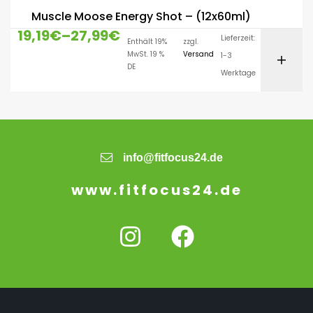
Muscle Moose Energy Shot – (12x60ml)
19,19
€
–
27,99
€
Lieferzeit:
Enthält 19%
zzgl.
MwSt. 19 %
Versand
1-3
DE
Werktage
info@fitfocus24.de
www.fitfocus24.de