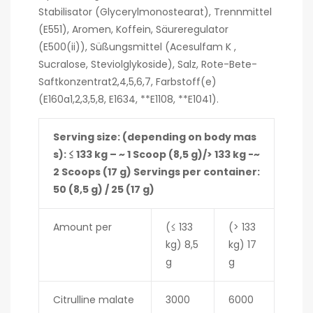
Stabilisator (Glycerylmonostearat), Trennmittel
(E551), Aromen, Koffein, Säureregulator
(E500(ii)), Süßungsmittel (Acesulfam K ,
Sucralose, Steviolglykoside), Salz, Rote-Bete-
Saftkonzentrat2,4,5,6,7, Farbstoff(e)
(E160a1,2,3,5,8, E1634, **E1108, **E1041).
Serving size: (depending on body mas
s): ≤ 133 kg – ~ 1 Scoop (8,5 g)/> 133 kg -~
2 Scoops (17 g) Servings per container:
50 (8,5 g) / 25 (17 g)
Amount per
(≤ 133
(> 133
kg) 8,5
kg) 17
g
g
Citrulline malate
3000
6000