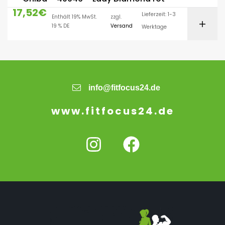
17,52
€
Lieferzeit: 1-3
Enthält 19% MwSt.
zzgl.
19 % DE
Versand
Werktage
info@fitfocus24.de
www.fitfocus24.de