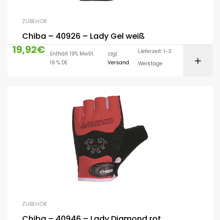
ZUBEHÖR
Chiba – 40926 – Lady Gel weiß
19,92
€
Lieferzeit: 1-3
Enthält 19% MwSt.
zzgl.
19 % DE
Versand
Werktage
ZUBEHÖR
Chiba – 40946 – Lady Diamond rot