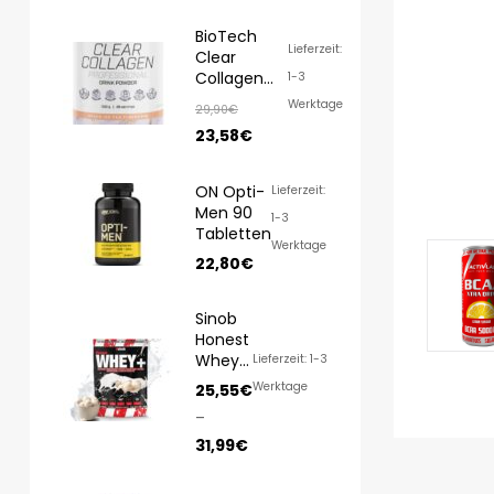
BioTech
Lieferzeit:
Clear
Collagen
1-3
Professional
Werktage
29,90
€
350g
23,58
€
ON Opti-
Lieferzeit:
Men 90
1-3
Tabletten
Werktage
22,80
€
Sinob
Honest
Whey
Lieferzeit: 1-3
1000g/
Werktage
25,55
€
820g
–
31,99
€