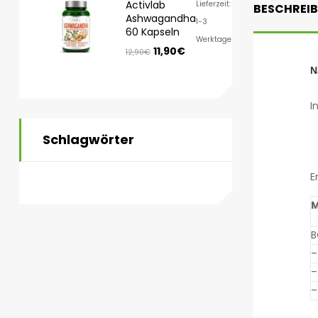
Activlab
Lieferzeit:
BESCHREI
Ashwagandha
1-3
60 Kapseln
Werktage
11,90
€
12,90
€
N
I
Schlagwörter
E
M
B
–
–
–