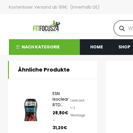
Kostenloser Versand ab 99€ (innerhalb DE)
NACH KATEGORIE
HOME
SHOP
Ähnliche Produkte
ESN
Isoclear
Lieferzeit:
RTD
1-3
8x500ml
28,80
€
Werktage
–
31,20
€