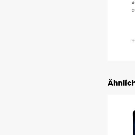
A
a
H
Ähnlic