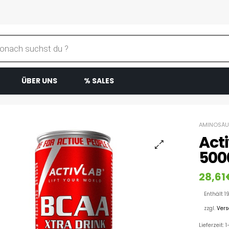
ÜBER UNS
% SALES
AMINOSÄU
Act
500
28,61
Enthält 1
zzgl.
Ver
Lieferzeit: