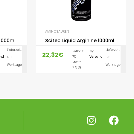
AMINOSÄUREN
 1000ml
Scitec Liquid Arginine 1000ml
Lieferzeit:
Lieferzeit:
Enthält
zzgl.
22,32
€
and
7%
Versand
1-3
1-3
LEN
AUSFÜHRUNG WÄHLEN
MwSt.
Werktage
Werktage
7 % DE