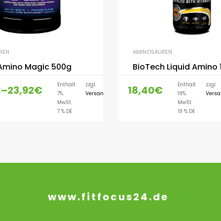
REN
AMINOSÄUREN
 Amino Magic 500g
BioTech Liquid Amino
Lieferzeit:
Enthält
zzgl.
Enthält
zzgl.
€
–
23,92
€
18,40
€
7%
Versand
19%
Vers
1-3
AUSFÜHRUNG WÄH
MwSt.
MwSt.
Werktage
7 % DE
19 % DE
www.fitfocus24.de