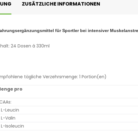
BUNG
ZUSÄTZLICHE INFORMATIONEN
ahrungsergänzungsmittel für Sportler bei intensiver Muskelanstr
nhalt: 24 Dosen á 330ml
mpfohlene tägliche Verzehrsmenge: 1 Portion(en)
enge pro
CAAs:
 L-Leucin
 L-Valin
 L-Isoleucin