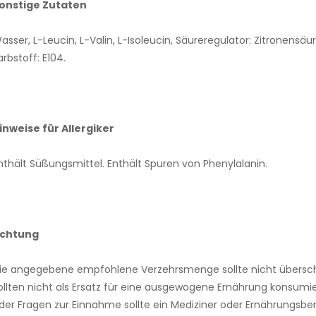
onstige Zutaten
asser, L-Leucin, L-Valin, L-Isoleucin, Säureregulator: Zitronensä
arbstoff: E104.
inweise für Allergiker
nthält Süßungsmittel. Enthält Spuren von Phenylalanin.
chtung
ie angegebene empfohlene Verzehrsmenge sollte nicht übersch
ollten nicht als Ersatz für eine ausgewogene Ernährung konsumi
der Fragen zur Einnahme sollte ein Mediziner oder Ernährungsber