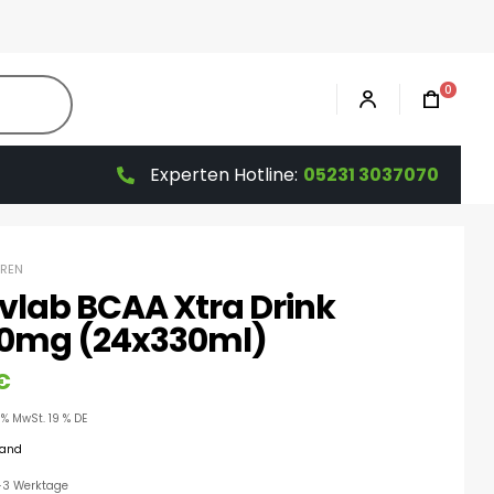
0
Experten Hotline:
05231 3037070
REN
ivlab BCAA Xtra Drink
0mg (24x330ml)
€
9% MwSt. 19 % DE
sand
 1-3 Werktage