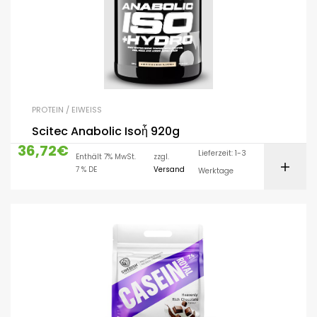
PROTEIN / EIWEISS
Scitec Anabolic Isoἧ 920g
36,72
€
Lieferzeit: 1-3
Enthält 7% MwSt.
zzgl.
7 % DE
Versand
Werktage