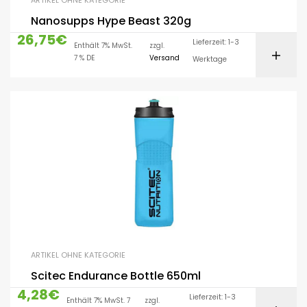
ARTIKEL OHNE KATEGORIE
Nanosupps Hype Beast 320g
26,75
€
Lieferzeit: 1-3
Enthält 7% MwSt.
zzgl.
7 % DE
Versand
Werktage
ARTIKEL OHNE KATEGORIE
Scitec Endurance Bottle 650ml
4,28
€
Lieferzeit: 1-3
Enthält 7% MwSt. 7
zzgl.