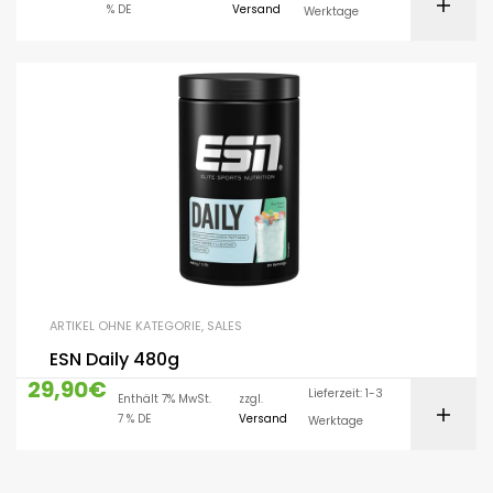
% DE
Versand
Werktage
ARTIKEL OHNE KATEGORIE
,
SALES
ESN Daily 480g
29,90
€
Lieferzeit: 1-3
Enthält 7% MwSt.
zzgl.
7 % DE
Versand
Werktage