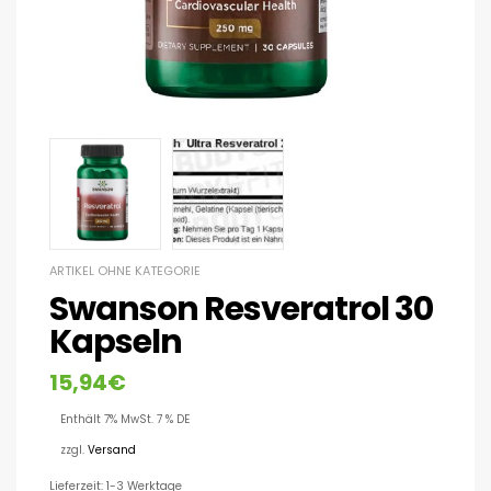
ARTIKEL OHNE KATEGORIE
Swanson Resveratrol 30
Kapseln
15,94
€
Enthält 7% MwSt. 7 % DE
zzgl.
Versand
Lieferzeit: 1-3 Werktage