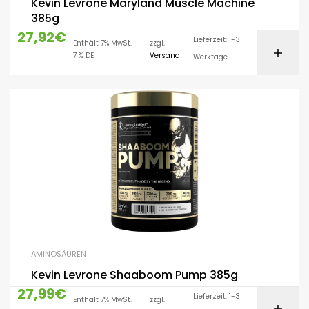
Kevin Levrone Maryland Muscle Machine
385g
27,92
€
Lieferzeit: 1-3
Enthält 7% MwSt.
zzgl.
7 % DE
Versand
Werktage
AMINOSÄUREN
Kevin Levrone Shaaboom Pump 385g
27,99
€
Lieferzeit: 1-3
Enthält 7% MwSt.
zzgl.