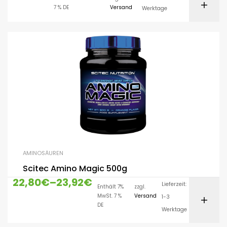
7 % DE
Versand
Werktage
AMINOSÄUREN
Scitec Amino Magic 500g
22,80
€
–
23,92
€
Lieferzeit:
Enthält 7%
zzgl.
MwSt. 7 %
Versand
1-3
DE
Werktage