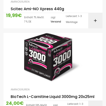
AMINOSÄUREN
Scitec Ami-NO Xpress 440g
19,99
€
Lieferzeit: 1-3
Enthält 7% MwSt.
zzgl.
7 % DE
Versand
Werktage
AMINOSÄUREN
BioTech L-Carnitine Liquid 3000mg 20x25ml
24,00
€
Lieferzeit: 1-3
Enthält 19% MwSt.
zzgl.