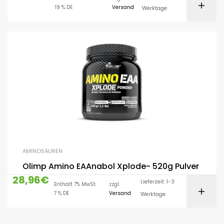
19 % DE
Versand
Werktage
AMINOSÄUREN
Olimp Amino EAAnabol Xplode- 520g Pulver
28,96
€
Lieferzeit: 1-3
Enthält 7% MwSt.
zzgl.
7 % DE
Versand
Werktage