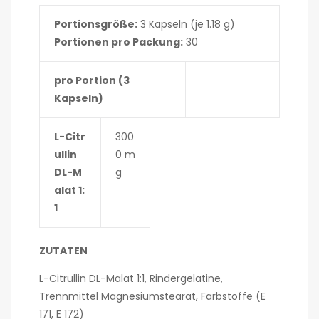
Portionsgröße:
3 Kapseln (je 1.18 g)
Portionen pro Packung:
30
pro Portion (3
Kapseln)
L-Citr
300
ullin
0 m
DL-M
g
alat 1:
1
ZUTATEN
L-Citrullin DL-Malat 1:1, Rindergelatine,
Trennmittel Magnesiumstearat, Farbstoffe (E
171, E 172)