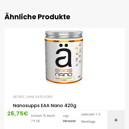
Ähnliche Produkte
ARTIKEL OHNE KATEGORIE
Nanosupps EAA Nano 420g
26,75
€
Lieferzeit: 1-3
Enthält 7% MwSt.
zzgl.
7 % DE
Versand
Werktage