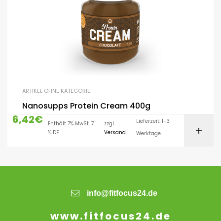
ARTIKEL OHNE KATEGORIE
Nanosupps Protein Cream 400g
6,42
€
Lieferzeit: 1-3
Enthält 7% MwSt. 7
zzgl.
% DE
Versand
Werktage
info@fitfocus24.de
www.fitfocus24.de